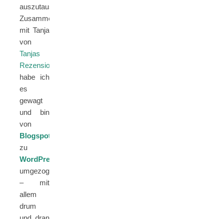
auszutauschen.
Zusammen
mit Tanja
von
Tanjas
Rezensionen
habe ich
es
gewagt
und bin
von
Blogspot
zu
WordPress
umgezogen
– mit
allem
drum
und dran