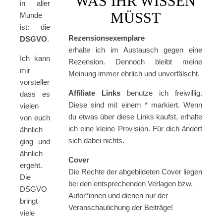
WAS IHR WISSEN
in aller
MÜSST
Munde
ist: die
Rezensionsexemplare
DSGVO
.
erhalte ich im Austausch gegen eine
Ich kann
Rezension. Dennoch bleibt meine
mir
Meinung immer ehrlich und unverfälscht.
vorstellen,
Affiliate Links
benutze ich freiwillig.
dass es
Diese sind mit einem * markiert. Wenn
vielen
du etwas über diese Links kaufst, erhalte
von euch
ich eine kleine Provision. Für dich ändert
ähnlich
sich dabei nichts.
ging und
ähnlich
Cover
ergeht.
Die Rechte der abgebildeten Cover liegen
Die
bei den entsprechenden Verlagen bzw.
DSGVO
Autor*innen und dienen nur der
bringt
Veranschaulichung der Beiträge!
viele