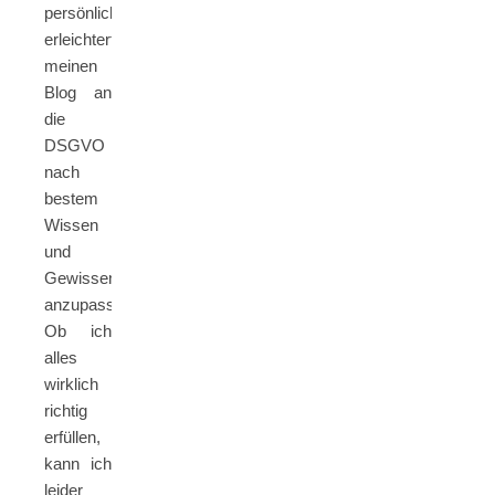
persönlich
erleichtert,
meinen
Blog an
die
DSGVO
nach
bestem
Wissen
und
Gewissen
anzupassen.
Ob ich
alles
wirklich
richtig
erfüllen,
kann ich
leider