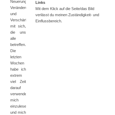
Neuerungen,
Links
Veränderungen
Mit dem Klick auf die Seite/das Bild
und
verlässt du meinen Zuständigkeit- und
Verschärfungen
Einflussbereich.
mit sich,
die uns
alle
betreffen.
Die
letzten
Wochen
habe ich
extrem
viel Zeit
darauf
verwendet
mich
einzulesen
und mich