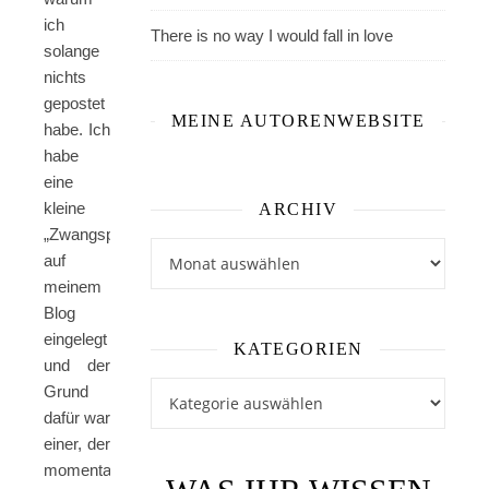
ich
There is no way I would fall in love
solange
nichts
gepostet
MEINE AUTORENWEBSITE
habe. Ich
habe
eine
kleine
ARCHIV
„Zwangspause“
Archiv
auf
meinem
Blog
eingelegt
KATEGORIEN
und der
Kategorien
Grund
dafür war
einer, der
momentan