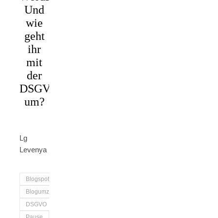
Und
wie
geht
ihr
mit
der
DSGVO
um?
Lg
Levenya
Blogspot
Blogumzug
DSGVO
Pause