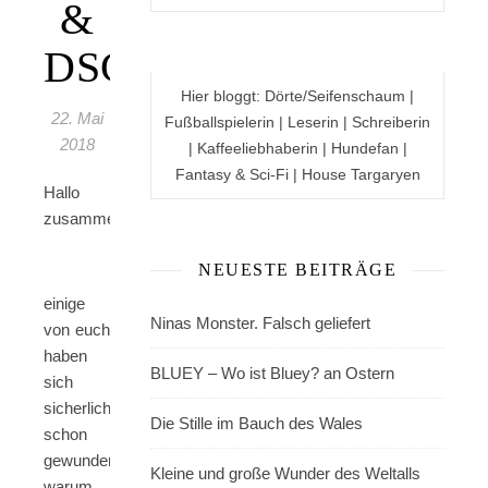
&
DSGVO
Hier bloggt: Dörte/Seifenschaum |
22. Mai
Fußballspielerin | Leserin | Schreiberin
2018
| Kaffeeliebhaberin | Hundefan |
Fantasy & Sci-Fi | House Targaryen
Hallo
zusammen,
NEUESTE BEITRÄGE
einige
Ninas Monster. Falsch geliefert
von euch
haben
BLUEY – Wo ist Bluey? an Ostern
sich
sicherlich
Die Stille im Bauch des Wales
schon
gewundert,
Kleine und große Wunder des Weltalls
warum