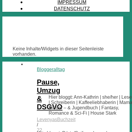
IMPRESSUM
DATENSCHUTZ
Keine Inhalte/Widgets in dieser Seitenleiste
vorhanden.
Bloggeralltag
Pause,
Umzug
&
Hier bloggt: Ann-Kathrin | she/her | Lese
| Schreiberin | Kaffeeliebhaberin | Mama
DSGVO
Kinder – & Jugendbuch | Fantasy,
Romance & Sci-Fi | House Stark
LevenyasBuchzeit
/
22.