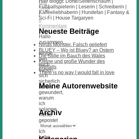
Hier bloggt: Dörte/Seifenschaum |
Mai
Fußballspielerin | Leserin | Schreiberin |
2018
Kaffeeliebhaberin | Hundefan | Fantasy &
/
Sci-Fi | House Targaryen
0
Kommentare
Neueste Beiträge
Hallo
zusammen,
Ninas Monster. Falsch geliefert
BLUEY – Wo ist Bluey? an Ostern
einige
Die Stille im Bauch des Wales
von
Kleine und große Wunder des
euch
Weltalls
haben
There is no way I would fall in love
sich
sicherlich
Meine Autorenwebsite
schon
gewundert,
warum
ich
solange
Archiv
nichts
gepostet
Archiv
habe.
Ich
habe