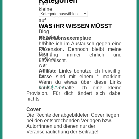
Kategorien
eine
kleine
Kategorien
„Zwangspause“
auf
WAS IHR WISSEN MÜSST
meinem
Blog
eingelegt
Rezensionsexemplare
und
erhalte ich im Austausch gegen eine
der
Rezension. Dennoch bleibt meine
Grund
Meinung immer ehrlich und
dafür
unverfälscht.
war
einer,
Affiliate Links
benutze ich freiwillig.
der…
Diese sind mit einem * markiert.
Wenn du etwas über diese Links
weiterlesen
kaufst, erhalte ich eine kleine
Provision. Für dich ändert sich dabei
nichts.
Cover
Die Rechte der abgebildeten Cover liegen
bei den entsprechenden Verlagen bzw.
Autor*innen und dienen nur der
Veranschaulichung der Beiträge!