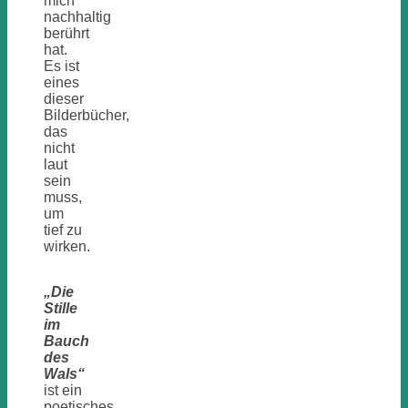
mich
nachhaltig
berührt
hat.
Es ist
eines
dieser
Bilderbücher,
das
nicht
laut
sein
muss,
um
tief zu
wirken.
„Die
Stille
im
Bauch
des
Wals“
ist ein
poetisches,