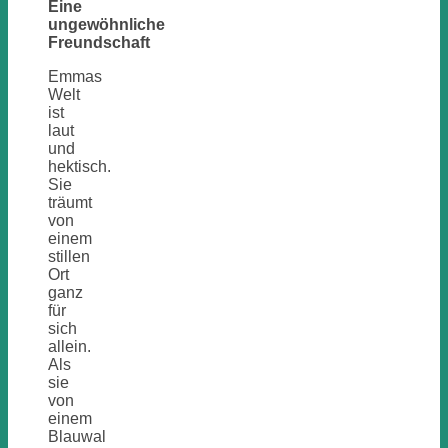
Eine
im
ungewöhnliche
Bauch
Freundschaft
des
Wales
Emmas
Welt
ist
laut
und
hektisch.
Sie
träumt
von
einem
stillen
Ort
ganz
für
sich
allein.
Als
sie
von
einem
Blauwal