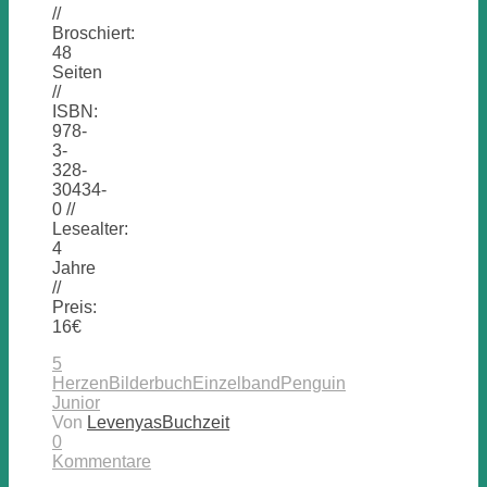
//
Broschiert:
48
Seiten
//
ISBN:
978-
3-
328-
30434-
0 //
Lesealter:
4
Jahre
//
Preis:
16€
5
Herzen
Bilderbuch
Einzelband
Penguin
Junior
Von
LevenyasBuchzeit
0
Kommentare