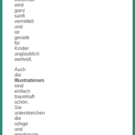
wird
ganz
sanft
vermittelt
und
ist
gerade
für
Kinder
unglaublich
wertvoll.
Auch
die
Illustrationen
sind
einfach
traumhaft
schön.
Sie
unterstreichen
die
ruhige
und
emotionale