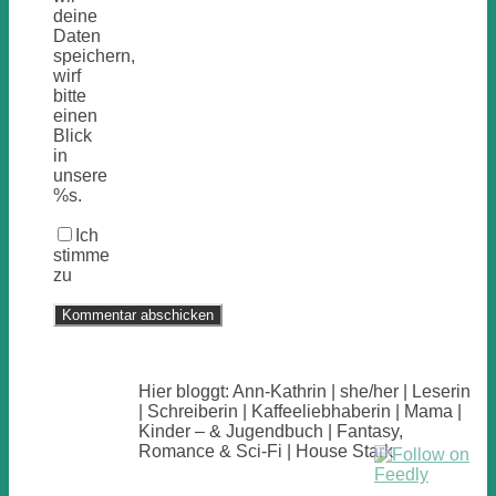
deine
Daten
speichern,
wirf
bitte
einen
Blick
in
unsere
%s.
Ich
stimme
zu
Hier bloggt: Ann-Kathrin | she/her | Leserin
| Schreiberin | Kaffeeliebhaberin | Mama |
Kinder – & Jugendbuch | Fantasy,
Romance & Sci-Fi | House Stark