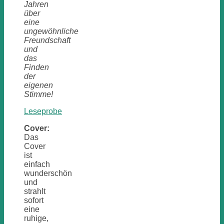
Jahren
über
eine
ungewöhnliche
Freundschaft
und
das
Finden
der
eigenen
Stimme!
Leseprobe
Cover:
Das
Cover
ist
einfach
wunderschön
und
strahlt
sofort
eine
ruhige,