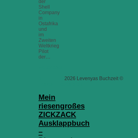
der
Shell
Company
in
Ostafrika
und
im
Zweiten
Weltkrieg
Pilot
der…
weiterlesen
5
2026 Levenyas Buchzeit ©
Herzen
,
Rezension
Mein
riesengroßes
ZICKZACK
Ausklappbuch
–