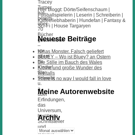
Tracey
Turner
Hier bloggt: Dörte/Seifenschaum |
hat
Fußballspielerin | Leserin | Schreiberin |
bereits
Kaffeeliebhaberin | Hundefan | Fantasy &
über
Sci-Fi | House Targaryen
70
Bücher
Neueste Beiträge
geschrieben
–
vor
Ninas Monster. Falsch geliefert
allem
BLUEY – Wo ist Bluey? an Ostern
für
Die Stille im Bauch des Wales
Kinder!
Kleine und große Wunder des
Sie
Weltalls
schreibt
There is no way I would fall in love
u.
a.
Meine Autorenwebsite
über
Erfindungen,
das
Universum,
Archiv
berühmte
Schriftsteller
und
Archiv
tödliche