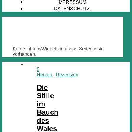
IMPRESSUM
DATENSCHUTZ
Keine Inhalte/Widgets in dieser Seitenleiste
vorhanden.
5
Herzen
,
Rezension
Die
Stille
im
Bauch
des
Wales