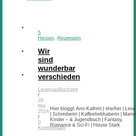
5
Herzen
,
Rezension
Wir
sind
wunderbar
verschieden
LevenyasBuchzeit
/
28.
Mai
Hier bloggt: Ann-Kathrin | she/her | Lese
2024
| Schreiberin | Kaffeeliebhaberin | Mama
/
Kinder – & Jugendbuch | Fantasy,
0
Romance & Sci-Fi | House Stark
Kommentare