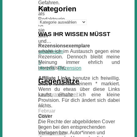
Gefahren.
Kategorien
Auch
als
Redakteurin
Kategorien
ist
sie
WAS IHR WISSEN MÜSST
aktiv
und…
Rezensionsexemplare
erhalte ich im Austausch gegen eine
weiterlesen
Rezension. Dennoch bleibt meine
Meinung immer ehrlich und
5
unverfälscht.
Herzen
,
Rezension
Affiliate Links
benutze ich freiwillig.
Gegensätze
Diese sind mit einem * markiert.
Wenn du etwas über diese Links
LevenyasBuchzeit
kaufst, erhalte ich eine kleine
/
Provision. Für dich ändert sich dabei
16.
nichts.
Februar
Cover
2023
Die Rechte der abgebildeten Cover
/
liegen bei den entsprechenden
0
Verlagen bzw. Autor*innen und
Kommentare