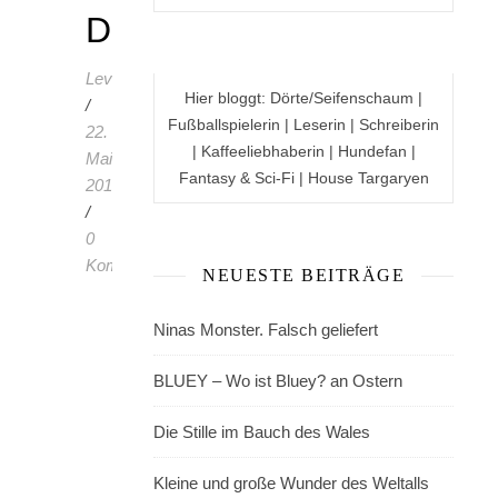
DSGVO
LevenyasBuchzeit
Hier bloggt: Dörte/Seifenschaum |
/
Fußballspielerin | Leserin | Schreiberin
22.
| Kaffeeliebhaberin | Hundefan |
Mai
Fantasy & Sci-Fi | House Targaryen
2018
/
0
Kommentare
NEUESTE BEITRÄGE
Hallo
Ninas Monster. Falsch geliefert
zusammen,
BLUEY – Wo ist Bluey? an Ostern
einige
von
Die Stille im Bauch des Wales
euch
haben
Kleine und große Wunder des Weltalls
sich