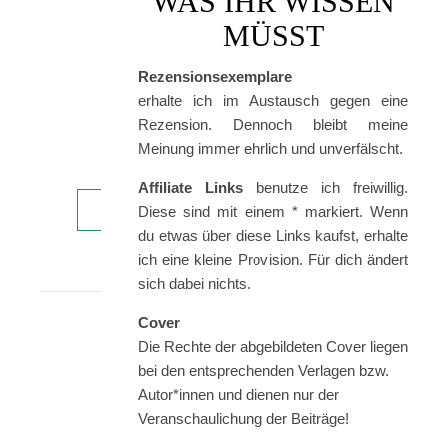
WAS IHR WISSEN
und
MÜSST
der
Grund
Rezensionsexemplare
dafür
erhalte ich im Austausch gegen eine
war
Rezension. Dennoch bleibt meine
einer,
Meinung immer ehrlich und unverfälscht.
der…
Affiliate Links
benutze ich freiwillig.
WEITERLESEN
Diese sind mit einem * markiert. Wenn
du etwas über diese Links kaufst, erhalte
ich eine kleine Provision. Für dich ändert
sich dabei nichts.
Cover
Die Rechte der abgebildeten Cover liegen
bei den entsprechenden Verlagen bzw.
Autor*innen und dienen nur der
Veranschaulichung der Beiträge!