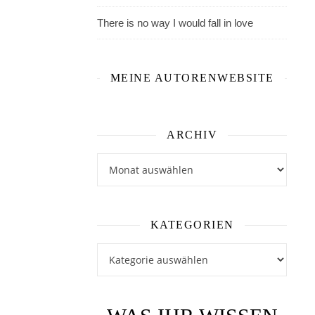
sicherlich
There is no way I would fall in love
schon
gewundert,
warum
MEINE AUTORENWEBSITE
ich
solange
nichts
gepostet
ARCHIV
habe.
Archiv
Ich
habe
eine
kleine
KATEGORIEN
„Zwangspause“
Kategorien
auf
meinem
Blog
eingelegt