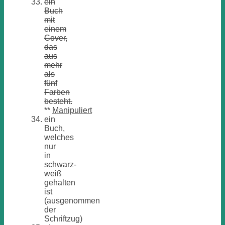
ein
Buch
mit
einem
Cover,
das
aus
mehr
als
fünf
Farben
besteht.
**
Manipuliert
ein
Buch,
welches
nur
in
schwarz-
weiß
gehalten
ist
(ausgenommen
der
Schriftzug)