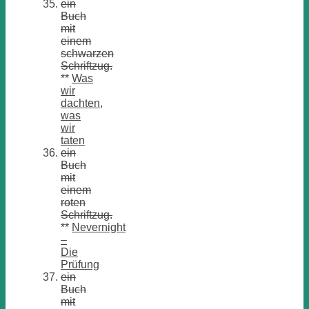
ein
Buch
mit
einem
schwarzen
Schriftzug.
**
Was
wir
dachten,
was
wir
taten
ein
Buch
mit
einem
roten
Schriftzug.
**
Nevernight
–
Die
Prüfung
ein
Buch
mit