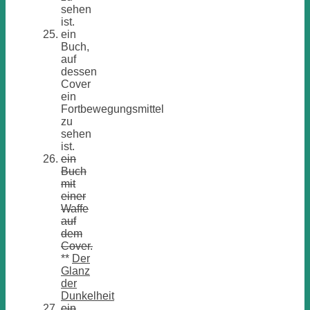
sehen
ist.
ein
Buch,
auf
dessen
Cover
ein
Fortbewegungsmittel
zu
sehen
ist.
ein
Buch
mit
einer
Waffe
auf
dem
Cover.
**
Der
Glanz
der
Dunkelheit
ein