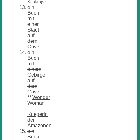
Schlange
ein
Buch
mit
einer
Stadt
auf
dem
Cover.
ein
Buch
mit
einem
Gebirge
auf
dem
Cover.
**
Wonder
Woman
–
Kriegerin
der
Amazonen
ein
Buch