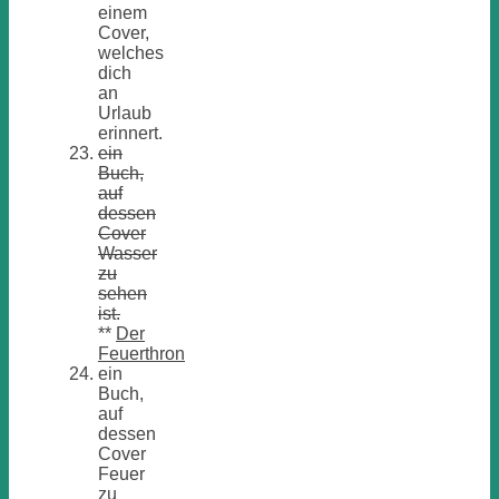
einem
Cover,
welches
dich
an
Urlaub
erinnert.
ein
Buch,
auf
dessen
Cover
Wasser
zu
sehen
ist.
**
Der
Feuerthron
ein
Buch,
auf
dessen
Cover
Feuer
zu