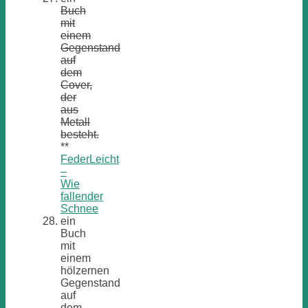
Buch
mit
einem
Gegenstand
auf
dem
Cover,
der
aus
Metall
besteht.
**
FederLeicht
–
Wie
fallender
Schnee
ein
Buch
mit
einem
hölzernen
Gegenstand
auf
dem