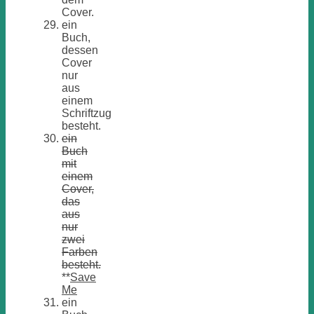
Cover.
ein
Buch,
dessen
Cover
nur
aus
einem
Schriftzug
besteht.
ein
Buch
mit
einem
Cover,
das
aus
nur
zwei
Farben
besteht.
**
Save
Me
ein