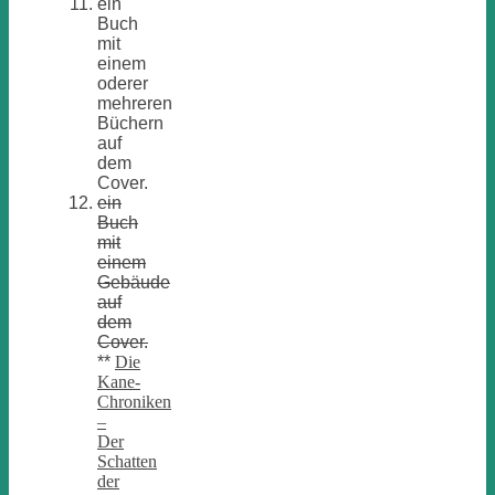
ein
Buch
mit
einem
oderer
mehreren
Büchern
auf
dem
Cover.
ein
Buch
mit
einem
Gebäude
auf
dem
Cover.
**
Die
Kane-
Chroniken
–
Der
Schatten
der