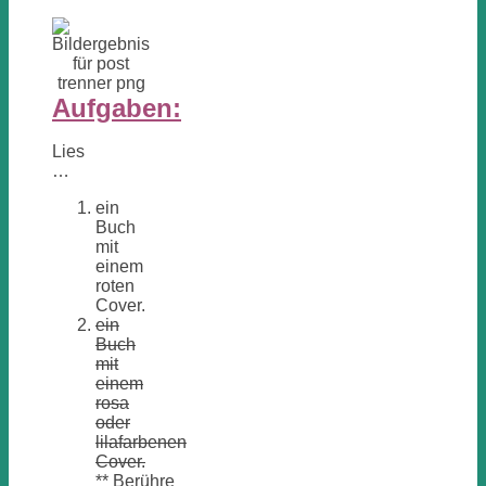
Aufgaben:
Lies
…
ein
Buch
mit
einem
roten
Cover.
ein
Buch
mit
einem
rosa
oder
lilafarbenen
Cover.
**
Berühre