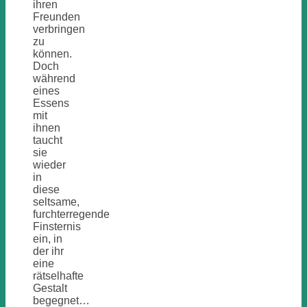
ihren
Freunden
verbringen
zu
können.
Doch
während
eines
Essens
mit
ihnen
taucht
sie
wieder
in
diese
seltsame,
furchterregende
Finsternis
ein, in
der ihr
eine
rätselhafte
Gestalt
begegnet…