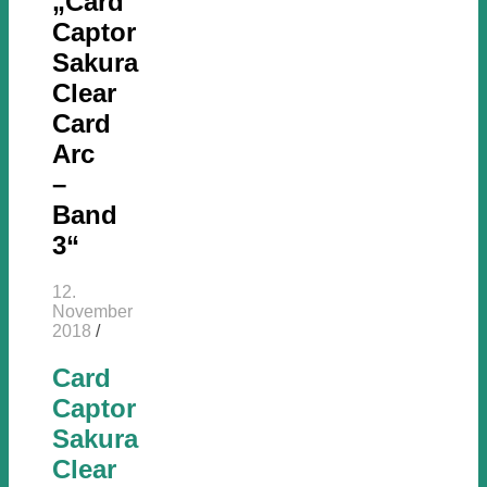
„Card
Captor
Sakura
Clear
Card
Arc
–
Band
3“
12.
November
2018
/
Card
Captor
Sakura
Clear