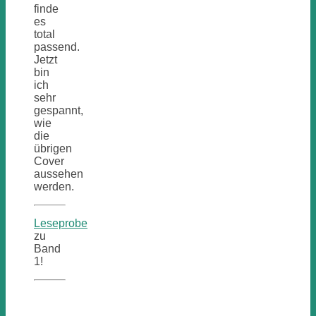
finde
es
total
passend.
Jetzt
bin
ich
sehr
gespannt,
wie
die
übrigen
Cover
aussehen
werden.
Leseprobe
zu
Band
1!