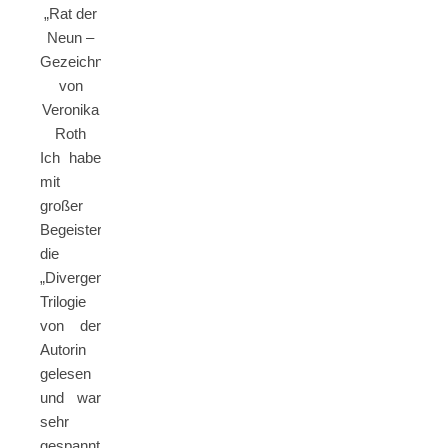
„Rat der
Neun –
Gezeichnet“
von
Veronika
Roth
Ich habe
mit
großer
Begeisterung
die
„Divergent“-
Trilogie
von der
Autorin
gelesen
und war
sehr
gespannt