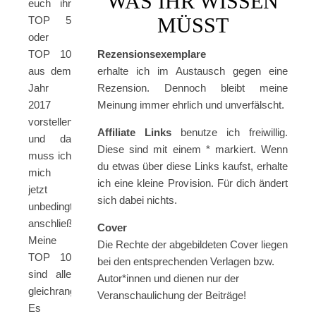
WAS IHR WISSEN
euch ihr
MÜSST
TOP 5
oder
TOP 10
Rezensionsexemplare
aus dem
erhalte ich im Austausch gegen eine
Jahr
Rezension. Dennoch bleibt meine
2017
Meinung immer ehrlich und unverfälscht.
vorstellen
Affiliate Links
benutze ich freiwillig.
und da
Diese sind mit einem * markiert. Wenn
muss ich
du etwas über diese Links kaufst, erhalte
mich
ich eine kleine Provision. Für dich ändert
jetzt
sich dabei nichts.
unbedingt
anschließen.
Cover
Meine
Die Rechte der abgebildeten Cover liegen
TOP 10
bei den entsprechenden Verlagen bzw.
sind alle
Autor*innen und dienen nur der
gleichranging.
Veranschaulichung der Beiträge!
Es