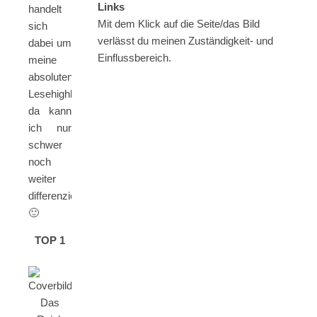
Links
handelt
Mit dem Klick auf die Seite/das Bild
sich
verlässt du meinen Zuständigkeit- und
dabei um
Einflussbereich.
meine
absoluten
Lesehighlights,
da kann
ich nur
schwer
noch
weiter
differenzieren
🙂
TOP 1