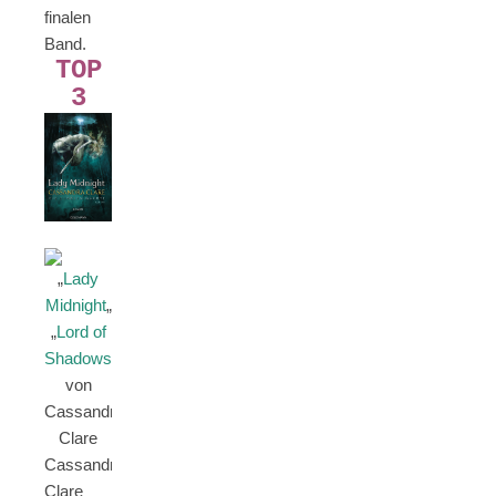
finalen
Band.
TOP
3
„
Lady
Midnight
„
„
Lord of
Shadows
„
von
Cassandra
Clare
Cassandra
Clare