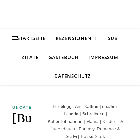
STARTSEITE
REZENSIONEN
SUB
ZITATE
GÄSTEBUCH
IMPRESSUM
DATENSCHUTZ
Hier bloggt: Ann-Kathrin | she/her |
UNCATEGORIZED
[Buchhighlights]
Leserin | Schreiberin |
Kaffeeliebhaberin | Mama | Kinder – &
–
Jugendbuch | Fantasy, Romance &
Sci-Fi | House Stark