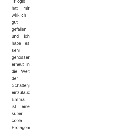
Trilogie
hat mir
wirklich
gut
gefallen
und ich
habe es
sehr
genossen,
erneut in
die Welt
der
Schattenjäger
einzutauchen.
Emma
ist eine
super
coole
Protagonistin,