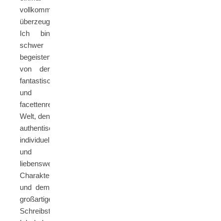
vollkommen
überzeugt.
Ich bin
schwer
begeistert
von der
fantastischen
und
facettenreichen
Welt, den
authentischen,
individuellen
und
liebenswerten
Charakteren
und dem
großartigen
Schreibstil.