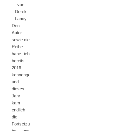
von
Derek
Landy
Den
Autor
sowie die
Reihe
habe ich
bereits
2016
kennengelernt
und
dieses
Jahr
kam
endlich
die
Fortsetzung
bei uns