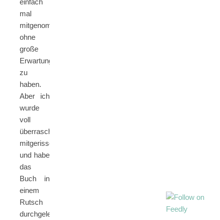
einfach
mal
mitgenommen,
ohne
große
Erwartungen
zu
haben.
Aber ich
wurde
voll
überrascht,
mitgerissen
und habe
das
Buch in
einem
Rutsch
durchgelesen.