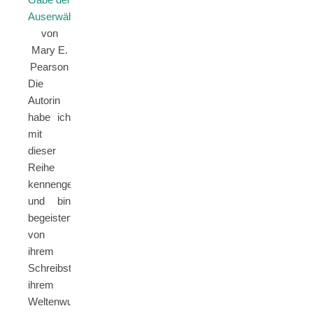
Auserwählten
„
von
Mary E.
Pearson
Die
Autorin
habe ich
mit
dieser
Reihe
kennengelernt
und bin
begeistert
von
ihrem
Schreibstil,
ihrem
Weltenwurf,