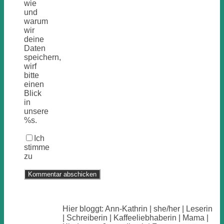
wie
und
warum
wir
deine
Daten
speichern,
wirf
bitte
einen
Blick
in
unsere
%s.
Ich
stimme
zu
Hier bloggt: Ann-Kathrin | she/her | Leserin
| Schreiberin | Kaffeeliebhaberin | Mama |