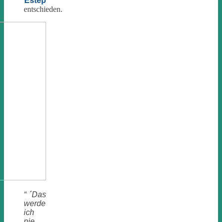
Estep
entschieden.
“ ´Das
werde
ich
nie