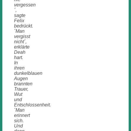
vergessen
´,
sagte
Felix
bedrückt.
´Man
vergisst
nicht´,
erklärte
Deah
hart.
In
ihren
dunkelblauen
Augen
brannten
Trauer,
Wut
und
Entschlossenheit.
´Man
erinnert
sich.
Und