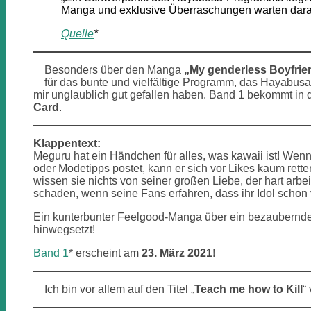
Manga und exklusive Überraschungen warten darauf
Quelle
*
Besonders über den Manga
„My genderless Boyfrie
für das bunte und vielfältige Programm, das Hayabus
mir unglaublich gut gefallen haben. Band 1 bekommt in
Card
.
Klappentext:
Meguru hat ein Händchen für alles, was kawaii ist! Wen
oder Modetipps postet, kann er sich vor Likes kaum rette
wissen sie nichts von seiner großen Liebe, der hart ar
schaden, wenn seine Fans erfahren, dass ihr Idol schon
Ein kunterbunter Feelgood-Manga über ein bezauberndes
hinwegsetzt!
Band 1
* erscheint am
23. März 2021
!
Ich bin vor allem auf den Titel „
Teach me how to Kill
“