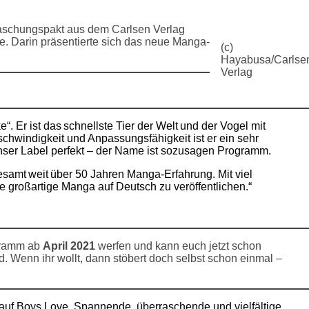
raschungspakt aus dem Carlsen Verlag
te. Darin präsentierte sich das neue Manga-
(c)
Hayabusa/Carlse
Verlag
. Er ist das schnellste Tier der Welt und der Vogel mit
chwindigkeit und Anpassungsfähigkeit ist er ein sehr
 unser Label perfekt – der Name ist sozusagen Programm.
esamt weit über 50 Jahren Manga-Erfahrung. Mit viel
le großartige Manga auf Deutsch zu veröffentlichen.“
ogramm ab
April 2021
werfen und kann euch jetzt schon
. Wenn ihr wollt, dann stöbert doch selbst schon einmal –
uf Boys Love. Spannende, überraschende und vielfältige