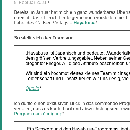
8. Februar 2021
/
Bereits im Januar hat mich ein ganz wunderbares Über
erreicht, das ich euch heute gerne noch vorstellen möch
Label des Carlsen Verlags –
Hayabusa
*!
So stellt sich das Team vor:
„Hayabusa ist Japanisch und bedeutet „Wanderfalke“
dem größten Verbreitungsgebiet. Neben seiner Ges
eleganter Flieger. All diese Attribute beschreiben
Wir sind ein hochmotiviertes kleines Team mit insg
Leidenschaft und Einsatz freuen wir uns riesig, vie
Quelle
*
Ich durfte einen exklusiven Blick in das kommende Pr
verraten, dass es kunterbunt und abwechslungsreich wird
Programmankündigung
*.
„Ein Schwerpunkt des Hayabusa-Programms liegt a