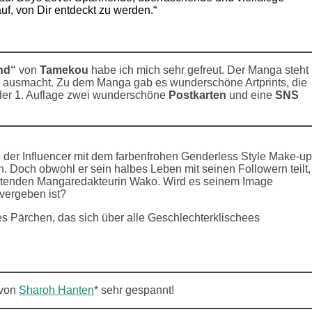
, von Dir entdeckt zu werden.“
nd“
von
Tamekou
habe ich mich sehr gefreut. Der Manga steht
a ausmacht. Zu dem Manga gab es wunderschöne Artprints, die
 der 1. Auflage zwei wunderschöne
Postkarten
und eine
SNS
n der Influencer mit dem farbenfrohen Genderless Style Make-up
n. Doch obwohl er sein halbes Leben mit seinen Followern teilt,
beitenden Mangaredakteurin Wako. Wird es seinem Image
 vergeben ist?
 Pärchen, das sich über alle Geschlechterklischees
 von
Sharoh Hanten
* sehr gespannt!