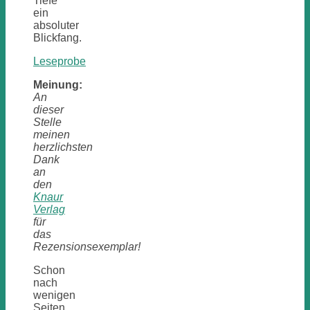
Tiefe
ein
absoluter
Blickfang.
Leseprobe
Meinung:
An
dieser
Stelle
meinen
herzlichsten
Dank
an
den
Knaur
Verlag
für
das
Rezensionsexemplar!
Schon
nach
wenigen
Seiten