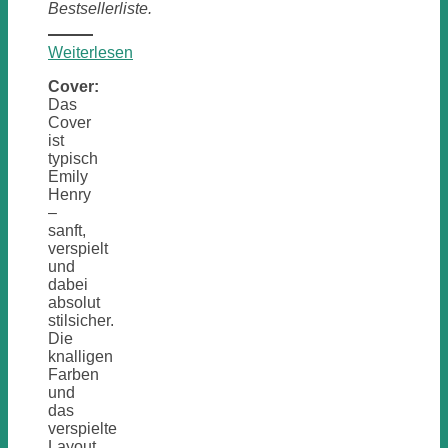
Bestsellerliste.
:
Weiterlesen
Great
Cover:
Big
Das
Beautiful
Cover
Life
ist
typisch
Emily
Henry
–
sanft,
verspielt
und
dabei
absolut
stilsicher.
Die
knalligen
Farben
und
das
verspielte
Layout