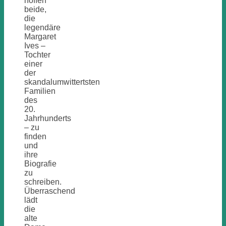
hoffen
beide,
die
legendäre
Margaret
Ives –
Tochter
einer
der
skandalumwittertsten
Familien
des
20.
Jahrhunderts
– zu
finden
und
ihre
Biografie
zu
schreiben.
Überraschend
lädt
die
alte