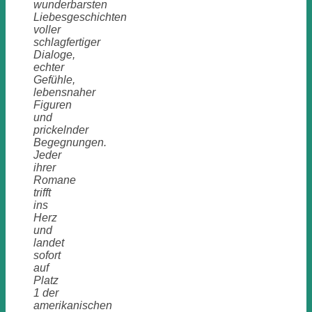
wunderbarsten
Liebesgeschichten
voller
schlagfertiger
Dialoge,
echter
Gefühle,
lebensnaher
Figuren
und
prickelnder
Begegnungen.
Jeder
ihrer
Romane
trifft
ins
Herz
und
landet
sofort
auf
Platz
1 der
amerikanischen