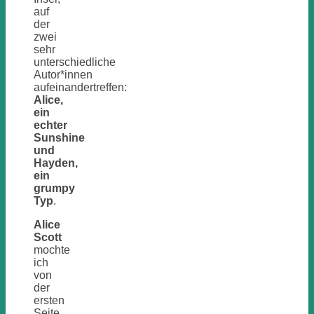
auf
der
zwei
sehr
unterschiedliche
Autor*innen
aufeinandertreffen:
Alice,
ein
echter
Sunshine
und
Hayden,
ein
grumpy
Typ
.
Alice
Scott
mochte
ich
von
der
ersten
Seite