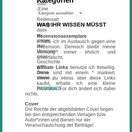
Kategorien
Satz:
„Eine
Kategorien
alte
Redensart
WAS IHR WISSEN MÜSST
besagt,
dass
es
Rezensionsexemplare
immer
erhalte ich im Austausch gegen eine
drei
Rezension. Dennoch bleibt meine
Versionen
Meinung immer ehrlich und
einer
unverfälscht.
Geschichte
gibt:
Affiliate Links
benutze ich freiwillig.
deine,
Diese sind mit einem * markiert.
meine…
Wenn du etwas über diese Links
kaufst, erhalte ich eine kleine
weiterlesen
Provision. Für dich ändert sich dabei
nichts.
Cover
Die Rechte der abgebildeten Cover liegen
bei den entsprechenden Verlagen bzw.
Autor*innen und dienen nur der
Veranschaulichung der Beiträge!