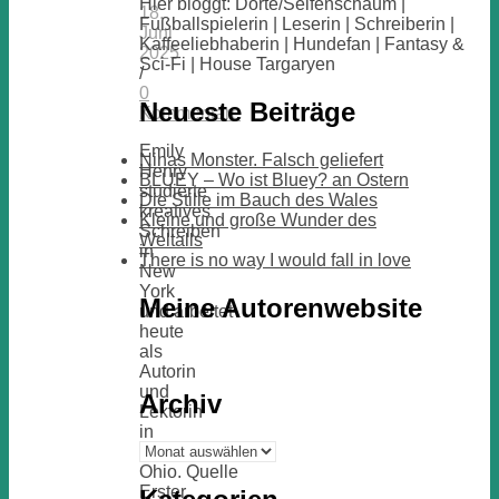
Hier bloggt: Dörte/Seifenschaum |
18.
Fußballspielerin | Leserin | Schreiberin |
Juni
Kaffeeliebhaberin | Hundefan | Fantasy &
2025
Sci-Fi | House Targaryen
/
0
Neueste Beiträge
Kommentare
Emily
Ninas Monster. Falsch geliefert
Henry
BLUEY – Wo ist Bluey? an Ostern
studierte
Die Stille im Bauch des Wales
kreatives
Kleine und große Wunder des
Schreiben
Weltalls
in
There is no way I would fall in love
New
York
Meine Autorenwebsite
und arbeitet
heute
als
Autorin
und
Archiv
Lektorin
in
Archiv
Cincinnati,
Ohio. Quelle
Erster