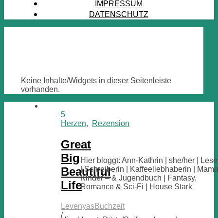
IMPRESSUM
DATENSCHUTZ
Keine Inhalte/Widgets in dieser Seitenleiste
vorhanden.
5
Herzen
,
Rezension
Great
Big
Hier bloggt: Ann-Kathrin | she/her | Lese
Beautiful
| Schreiberin | Kaffeeliebhaberin | Mama
Kinder – & Jugendbuch | Fantasy,
Life
Romance & Sci-Fi | House Stark
LevenyasBuchzeit
/