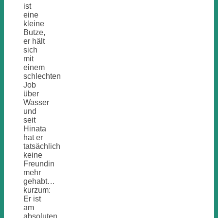
ist
eine
kleine
Butze,
er hält
sich
mit
einem
schlechten
Job
über
Wasser
und
seit
Hinata
hat er
tatsächlich
keine
Freundin
mehr
gehabt…
kurzum:
Er ist
am
absoluten