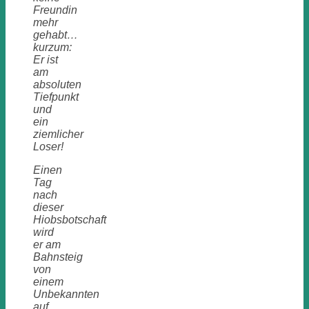
Freundin
mehr
gehabt…
kurzum:
Er ist
am
absoluten
Tiefpunkt
und
ein
ziemlicher
Loser!
Einen
Tag
nach
dieser
Hiobsbotschaft
wird
er am
Bahnsteig
von
einem
Unbekannten
auf