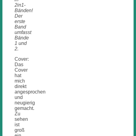
2in1-
Bänden!
Der
erste
Band
umfasst
Bände
1 und
2.
Cover:
Das
Cover
hat
mich
direkt
angesprochen
und
neugierig
gemacht.
Zu
sehen
ist
groß
ein