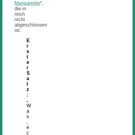
Mangareihe
*,
die in
noch
nicht
abgeschlossen
ist.
E
r
s
t
e
r
S
a
t
z
:
„
W
a
s
,
e
c