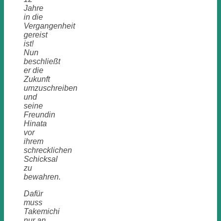
Jahre
in die
Vergangenheit
gereist
ist!
Nun
beschließt
er die
Zukunft
umzuschreiben
und
seine
Freundin
Hinata
vor
ihrem
schrecklichen
Schicksal
zu
bewahren.
Dafür
muss
Takemichi
nur an