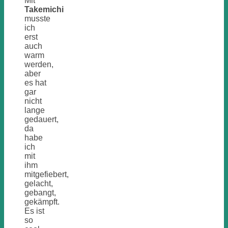
Mit
Takemichi
musste
ich
erst
auch
warm
werden,
aber
es hat
gar
nicht
lange
gedauert,
da
habe
ich
mit
ihm
mitgefiebert,
gelacht,
gebangt,
gekämpft.
Es ist
so