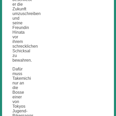
er die
Zukunft
umzuschreiben
und
seine
Freundin
Hinata
vor
ihrem
schrecklichen
Schicksal
zu
bewahren.
Dafür
muss
Takemichi
nur an
die
Bosse
einer
von
Tokyos
Jugend-
Bikergangs