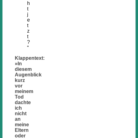
h
t
j
e
t
z
t
?
“
Klappentext:
»In
diesem
Augenblick
kurz
vor
meinem
Tod
dachte
ich
nicht
an
meine
Eltern
oder