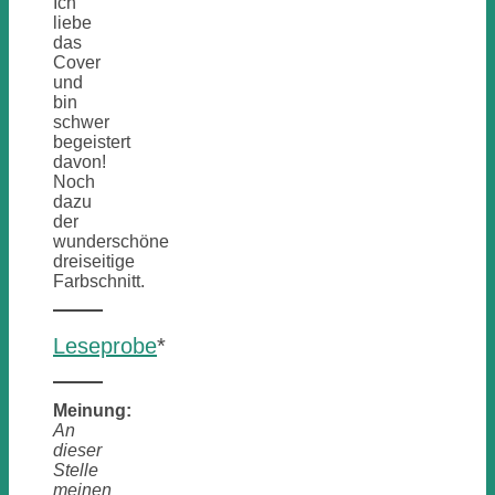
Ich
liebe
das
Cover
und
bin
schwer
begeistert
davon!
Noch
dazu
der
wunderschöne
dreiseitige
Farbschnitt.
Leseprobe
*
Meinung:
An
dieser
Stelle
meinen