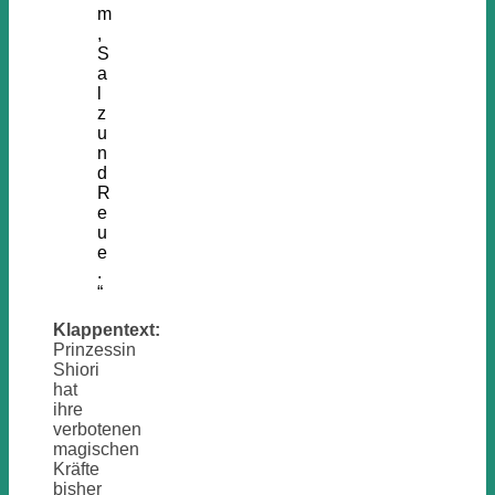
m
,
S
a
l
z
u
n
d
R
e
u
e
.
“
Klappentext:
Prinzessin
Shiori
hat
ihre
verbotenen
magischen
Kräfte
bisher