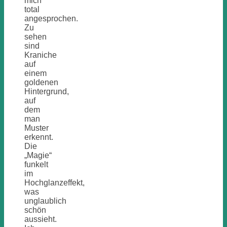
mich
total
angesprochen.
Zu
sehen
sind
Kraniche
auf
einem
goldenen
Hintergrund,
auf
dem
man
Muster
erkennt.
Die
„Magie“
funkelt
im
Hochglanzeffekt,
was
unglaublich
schön
aussieht.