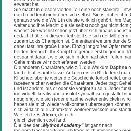
erwartet hat.
Sie macht in diesem vierten Teil eine noch stärkere Ent
durch und lernt mehr über sich selbst. Sie ist dabei, ihr
genauso wie die Welt, in die sie wirklich gehört. Ihre Mag
weiter und ihre Macht, die sie selbst noch gar nicht richt
wächst. Sie wächst schon jetzt über sich hinaus und ist mu
gedacht hätte. In diesem Teil stellt sie sich der Mörderin i
zudem Lokis Champion ist. Sie enttarnt weitere dunkle Sc
dabei fast ihre große Liebe. Einzig ihr großes Opfer rette
beiden dennoch. Ihr Kampf hat gerade erst begonnen. Ic
gespannt darauf, wie sie sich in den nächsten Teilen m
Geheimnisse wir noch erfahren werden.
Die anderen Charaktere, wie z.B. die Walküre
Daphne
o
fand ich allesamt klasse. Auf den ersten Blick denkt man, 
Klischee, aber je weiter die Geschichte fortschreitet, um
facettenreicher werden die Charaktere. Jeder trägt Gehe
und ist anders, als er oder sie vorgibt zu sein. Jeder für s
individuell, kreativ und absolut sympathisch gestaltet wo
neugierig, wie sich jeder einzelne weiter entwickeln wird
haben sie mich wieder vollkommen überzeugen können u
sich wirklich alle Charaktere weiterentwickeln und stä
Wie jetzt z.B.
Alexei
, den ich
gleich ziemlich cool fand.
Die Idee der
„Mythos Academy“
ist ganz nach
meinem Geschmack und ich frage mich immer noch ernst