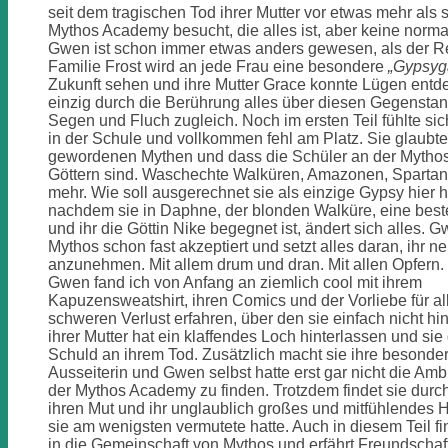
seit dem tragischen Tod ihrer Mutter vor etwas mehr als
Mythos Academy besucht, die alles ist, aber keine norma
Gwen ist schon immer etwas anders gewesen, als der Res
Familie Frost wird an jede Frau eine besondere
„Gypsyg
Zukunft sehen und ihre Mutter Grace konnte Lügen entde
einzig durch die Berührung alles über diesen Gegensta
Segen und Fluch zugleich. Noch im ersten Teil fühlte si
in der Schule und vollkommen fehl am Platz. Sie glaubt
gewordenen Mythen und dass die Schüler an der Myt
Göttern sind. Waschechte Walküren, Amazonen, Spartane
mehr. Wie soll ausgerechnet sie als einzige Gypsy hier
nachdem sie in Daphne, der blonden Walküre, eine best
und ihr die Göttin Nike begegnet ist, ändert sich alles.
Mythos schon fast akzeptiert und setzt alles daran, ihr n
anzunehmen. Mit allem drum und dran. Mit allen Opfern.
Gwen fand ich von Anfang an ziemlich cool mit ihrem
Kapuzensweatshirt, ihren Comics und der Vorliebe für al
schweren Verlust erfahren, über den sie einfach nicht 
ihrer Mutter hat ein klaffendes Loch hinterlassen und sie 
Schuld an ihrem Tod. Zusätzlich macht sie ihre besond
Ausseiterin und Gwen selbst hatte erst gar nicht die Am
der Mythos Academy zu finden. Trotzdem findet sie durch 
ihren Mut und ihr unglaublich großes und mitfühlendes H
sie am wenigsten vermutete hatte. Auch in diesem Teil f
in die Gemeinschaft von Mythos und erfährt Freundschaft