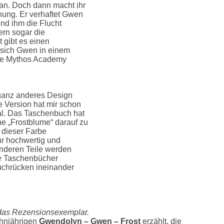
gan. Doch dann macht ihr
nung. Er verhaftet Gwen
und ihm die Flucht
ern sogar die
t gibt es einen
t sich Gwen in einem
die Mythos Academy
ganz anderes Design
 Version hat mir schon
ial. Das Taschenbuch hat
ne „Frostblume“ darauf zu
n dieser Farbe
ehr hochwertig und
nderen Teile werden
ie Taschenbücher
uchrücken ineinander
das Rezensionsexemplar.
ehnjährigen
Gwendolyn – Gwen – Frost
erzählt, die