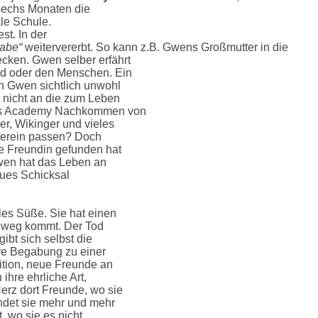
 sechs Monaten die
le Schule.
t. In der
abe“
weitervererbt. So kann z.B. Gwens Großmutter in die
cken. Gwen selber erfährt
nd oder den Menschen. Ein
ch Gwen sichtlich unwohl
e nicht an die zum Leben
hos Academy Nachkommen von
r, Wikinger und vieles
 herein passen? Doch
e Freundin gefunden hat
 Gwen hat das Leben an
eues Schicksal
les Süße. Sie hat einen
hinweg kommt. Der Tod
gibt sich selbst die
ere Begabung zu einer
bition, neue Freunde an
ihre ehrliche Art,
erz dort Freunde, wo sie
indet sie mehr und mehr
, wo sie es nicht