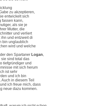
wicklung
e Gabe zu akzeptieren,
ie entwickelt sich
ig fassen kann,
tiger, als sie je
hrer Mutter, die
hnitter und verliert
t ihn und entzweit di
h bin unglaublich
achen wird und welche
der den Spartaner
Logan
,
sie sind total das
so tiefgründiger und
imnisse mit sich herum
ich ist sehr
rden und ich bin
. Auch in diesem Teil
nd ich freue mich, dass
ndig neue dazu kommen.
haft, warum ich nicht schon