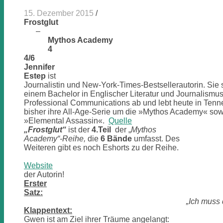
15. Dezember 2015
/
Frostglut
–
Mythos Academy
4
4/6
Jennifer
Estep
ist
Journalistin und New-York-Times-Bestsellerautorin. Sie 
einem Bachelor in Englischer Literatur und Journalismu
Professional Communications ab und lebt heute in Tenn
bisher ihre All-Age-Serie um die »Mythos Academy« so
»Elemental Assassin«.
Quelle
„Frostglut“
ist der
4.Teil
der „
Mythos
Academy“-Reihe,
die
6 Bände
umfasst. Des
Weiteren gibt es noch Eshorts zu der Reihe.
Website
der Autorin!
Erster
Satz:
„Ich muss 
Klappentext:
Gwen ist am Ziel ihrer Träume angelangt: