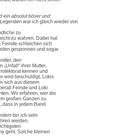
d ein absolut böser und
Legenden war ich gleich wieder von
ndliche zu
icht zu wahren. Dabei hat
 Feinde schleichen sich
werden gesponnen und sogar
itter, den
„Unfall“ ihrer Mutter,
Protektorat kennen und
n wird beschuldigt, Lokis
um sich aus diesem
berall Feinde und Loki
ten. Wir erfahren, wer die
 dem großen Ganzen zu
l, dass in jedem Band
rdem bin ich sehr
fahren werden.
ichtigsten
my geht. Solche kleinen