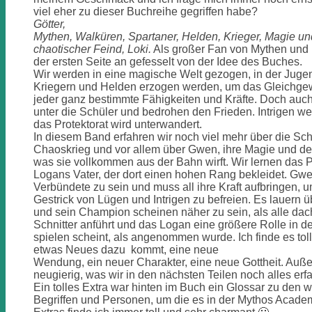
viel eher zu dieser Buchreihe gegriffen habe?
Götter,
Mythen, Walküren, Spartaner, Helden, Krieger, Magie un
chaotischer Feind, Loki.
Als großer Fan von Mythen und 
der ersten Seite an gefesselt von der Idee des Buches.
Wir werden in eine magische Welt gezogen, in der Juge
Kriegern und Helden erzogen werden, um das Gleichgew
jeder ganz bestimmte Fähigkeiten und Kräfte. Doch auch
unter die Schüler und bedrohen den Frieden. Intrigen 
das Protektorat wird unterwandert.
In diesem Band erfahren wir noch viel mehr über die Schn
Chaoskrieg und vor allem über Gwen, ihre Magie und den 
was sie vollkommen aus der Bahn wirft. Wir lernen das 
Logans Vater, der dort einen hohen Rang bekleidet. Gwe
Verbündete zu sein und muss all ihre Kraft aufbringen, 
Gestrick von Lügen und Intrigen zu befreien. Es lauern ü
und sein Champion scheinen näher zu sein, als alle dach
Schnitter anführt und das Logan eine größere Rolle in
spielen scheint, als angenommen wurde. Ich finde es tol
etwas Neues dazu kommt, eine neue
Wendung, ein neuer Charakter, eine neue Gottheit. Auße
neugierig, was wir in den nächsten Teilen noch alles er
Ein tolles Extra war hinten im Buch ein Glossar zu den w
Begriffen und Personen, um die es in der Mythos Acade