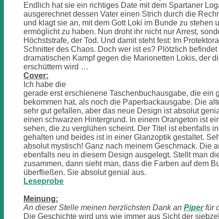
Endlich hat sie ein richtiges Date mit dem Spartaner Lo
ausgerechnet dessen Vater einen Strich durch die Rech
und klagt sie an, mit dem Gott Loki im Bunde zu stehen 
ermöglicht zu haben. Nun droht ihr nicht nur Arrest, sond
Höchststrafe, der Tod. Und damit steht fest: Im Protektora
Schnitter des Chaos. Doch wer ist es? Plötzlich befinde
dramatischen Kampf gegen die Marionetten Lokis, der 
erschüttern wird …
Cover:
Ich habe die
gerade erst erschienene Taschenbuchausgabe, die ein 
bekommen hat, als noch die Paperbackausgabe. Die alte
sehr gut gefallen, aber das neue Design ist absolut gen
einen schwarzen Hintergrund. In einem Orangeton ist ei
sehen, die zu verglühen scheint. Der Titel ist ebenfalls i
gehalten und beides ist in einer Glanzoptik gestaltet. S
absolut mystisch! Ganz nach meinem Geschmack. Die a
ebenfalls neu in diesem Design ausgelegt. Stellt man d
zusammen, dann sieht man, dass die Farben auf dem B
überfließen. Sie absolut genial aus.
Leseprobe
Meinung:
An dieser Stelle meinen herzlichsten Dank an
Piper
für 
Die Geschichte wird uns wie immer aus Sicht der siebz