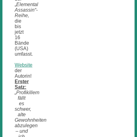
„
Elemental
Assassin“-
Reihe,
die
bis
jetzt
16
Bände
(USA)
umfasst.
Website
der
Autorin!
Erster
Satz:
„Profikillern
fällt
es
schwer,
alte
Gewohnheiten
abzulegen
– und
ich