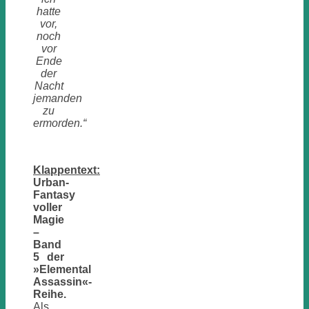
hatte
vor,
noch
vor
Ende
der
Nacht
jemanden
zu
ermorden.“
Klappentext:
Urban-
Fantasy
voller
Magie
–
Band
5 der
»Elemental
Assassin«-
Reihe.
Als