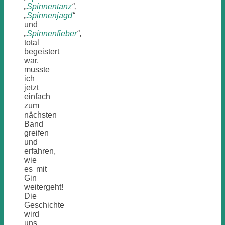
„
Spinnentanz
“,
„
Spinnenjagd
“
und
„
Spinnenfieber
“
,
total
begeistert
war,
musste
ich
jetzt
einfach
zum
nächsten
Band
greifen
und
erfahren,
wie
es mit
Gin
weitergeht!
Die
Geschichte
wird
uns