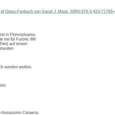
und in Pennsylvania.
e sie für Furore: Mit
Titel) auf einem
rühesten
och werden wollen.
 ihn
e Assassinin Celaena