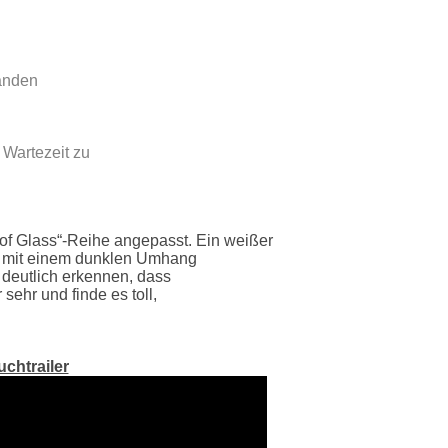
Bänden
 Wartezeit zu
of Glass“-Reihe angepasst. Ein weißer
a mit einem dunklen Umhang
 deutlich erkennen, dass
sehr und finde es toll,
chtrailer