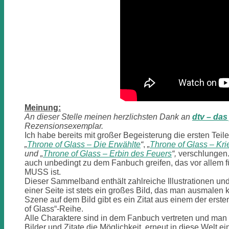
Meinung:
An dieser Stelle meinen herzlichsten Dank an
dtv – da
Rezensionsexemplar.
Ich habe bereits mit großer Begeisterung die ersten Teil
„
Throne of Glass – Die Erwählte
“
,
„
Throne of Glass – Kri
und „
Throne of Glass – Erbin des Feuers
“,
verschlungen
auch unbedingt zu dem Fanbuch greifen, das vor allem f
MUSS ist.
Dieser Sammelband enthält zahlreiche Illustrationen und 
einer Seite ist stets ein großes Bild, das man ausmalen
Szene auf dem Bild gibt es ein Zitat aus einem der erst
of Glass“-Reihe.
Alle Charaktere sind in dem Fanbuch vertreten und man 
Bilder und Zitate die Möglichkeit, erneut in diese Welt e