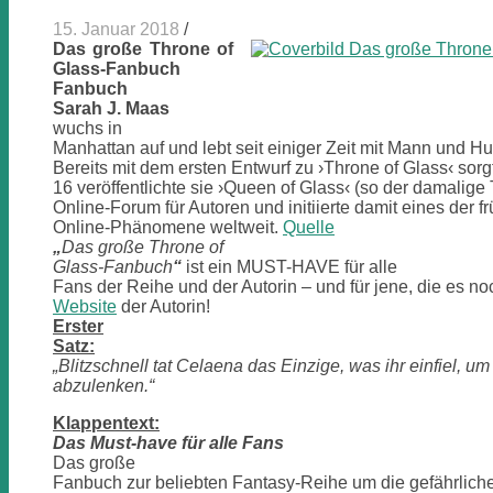
15. Januar 2018
/
Das große Throne of
Glass-Fanbuch
Fanbuch
Sarah J. Maas
wuchs in
Manhattan auf und lebt seit einiger Zeit mit Mann und H
Bereits mit dem ersten Entwurf zu ›Throne of Glass‹ sorgt
16 veröffentlichte sie ›Queen of Glass‹ (so der damalige 
Online-Forum für Autoren und initiierte damit eines der f
Online-Phänomene weltweit.
Quelle
„
Das große Throne of
Glass-Fanbuch
“
ist ein MUST-HAVE für alle
Fans der Reihe und der Autorin – und für jene, die es n
Website
der Autorin!
Erster
Satz:
„Blitzschnell tat Celaena das Einzige, was ihr einfiel, um
abzulenken.“
Klappentext:
Das Must-have für alle Fans
Das große
Fanbuch zur beliebten Fantasy-Reihe um die gefährlich