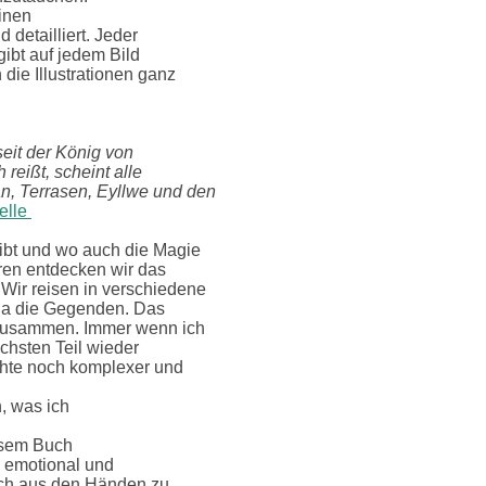
einen
 detailliert. Jeder
gibt auf jedem Bild
ie Illustrationen ganz
seit der König von
reißt, scheint alle
n, Terrasen, Eyllwe und den
elle
ibt und wo auch die Magie
ren entdecken wir das
Wir reisen in verschiedene
a die Gegenden. Das
 zusammen. Immer wenn ich
ächsten Teil wieder
chte noch komplexer und
, was ich
iesem Buch
, emotional und
buch aus den Händen zu