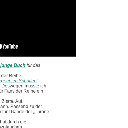
s junge Buch
für das
e der Reihe
egerin im Schatten
“
. Deswegen musste ich
ür Fans der Reihe ein
Zitate. Auf
 kann. Passend zu der
en fünf Bände der „Throne
hat durch die
inzutauchen.