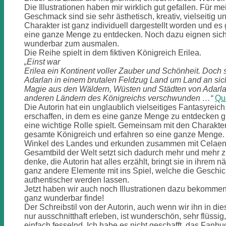
Die Illustrationen haben mir wirklich gut gefallen. Für m
Geschmack sind sie sehr ästhetisch, kreativ, vielseitig und
Charakter ist ganz individuell dargestellt worden und es 
eine ganze Menge zu entdecken. Noch dazu eignen sich d
wunderbar zum ausmalen.
Die Reihe spielt in dem fiktiven Königreich Erilea.
„Einst war
Erilea ein Kontinent voller Zauber und Schönheit. Doch 
Adarlan in einem brutalen Feldzug Land um Land an sich 
Magie aus den Wäldern, Wüsten und Städten von Adarla
anderen Ländern des Königreichs verschwunden …“
Qu
Die Autorin hat ein unglaublich vielseitiges Fantasyreich
erschaffen, in dem es eine ganze Menge zu entdecken g
eine wichtige Rolle spielt. Gemeinsam mit den Charakte
gesamte Königreich und erfahren so eine ganze Menge. 
Winkel des Landes und erkunden zusammen mit Celaen
Gesamtbild der Welt setzt sich dadurch mehr und mehr
denke, die Autorin hat alles erzählt, bringt sie in ihrem n
ganz andere Elemente mit ins Spiel, welche die Geschi
authentischer werden lassen.
Jetzt haben wir auch noch Illustrationen dazu bekommen
ganz wunderbar finde!
Der Schreibstil von der Autorin, auch wenn wir ihn in d
nur ausschnitthaft erleben, ist wunderschön, sehr flüssig
einfach fesselnd. Ich habe es nicht geschafft, das Fan