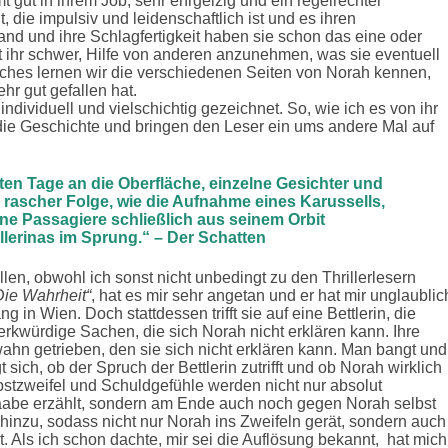
t gut in ihrem Job, sehr ehrgeizig und ein regelrechter
, die impulsiv und leidenschaftlich ist und es ihren
tand und ihre Schlagfertigkeit haben sie schon das eine oder
lt ihr schwer, Hilfe von anderen anzunehmen, was sie eventuell
 Buches lernen wir die verschiedenen Seiten von Norah kennen,
hr gut gefallen hat.
individuell und vielschichtig gezeichnet. So, wie ich es von ihr
 die Geschichte und bringen den Leser ein ums andere Mal auf
en Tage an die Oberfläche, einzelne Gesichter und
 rascher Folge, wie die Aufnahme eines Karussells,
ine Passagiere schließlich aus seinem Orbit
llerinas im Sprung.“ – Der Schatten
len, obwohl ich sonst nicht unbedingt zu den Thrillerlesern
Die Wahrheit“
, hat es mir sehr angetan und er hat mir unglaublic
g in Wien. Doch stattdessen trifft sie auf eine Bettlerin, die
rkwürdige Sachen, die sich Norah nicht erklären kann. Ihre
ahn getrieben, den sie sich nicht erklären kann. Man bangt und
 sich, ob der Spruch der Bettlerin zutrifft und ob Norah wirklich
lbstzweifel und Schuldgefühle werden nicht nur absolut
aabe erzählt, sondern am Ende auch noch gegen Norah selbst
inzu, sodass nicht nur Norah ins Zweifeln gerät, sondern auch
t. Als ich schon dachte, mir sei die Auflösung bekannt, hat mich