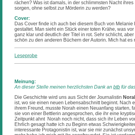
rächen? Was ist damals, in der schlimmsten Nacht ihres 
sorgen, ohne selbst zur Mörderin zu werden?
Cover:
Das Cover finde ich auch bei diesem Buch von Melanie R
gestaltet. Man sieht ein Stück einer toten Krähe, was vo
ganz klar und deutlich der Titel in rot. Sehr schlicht, abe
schön zu den anderen Büchern der Autorin. Mich hat es n
Leseprobe
Meinung:
An dieser Stelle meinen herzlichsten Dank an
btb
für da
Die Geschichte wird uns aus Sicht der Journalistin
Nora
ist, wo sie einen neuen Lebensabschnitt beginnt. Nach 
ihrem Freund, musste Norah einen Neuanfang starten, f
sie von einer Bettlerin angesprochen, die ihr eine kryp
Zeitpunkt ahnt Norah noch nicht, dass sich ihr Leben vo
Ehrlich gesagt hatte ich zu Beginn etwas Schwierigkeite
interessante Protagonistin ist, war sie mir zunächst uns