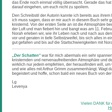
das Ende noch einmal völlig überrascht. Gerade das hat m
darauf eingehen, um euch nicht zu spoilern.
Den Schreibstil der Autorin kannte ich bereits aus ihre
ich muss sagen, dass er mir auch in diesem Buch sehr gut 
knisternd. Von der ersten Seite an ist die Atmosphäre b
der Luft und man fiebert hin und bangt was am 11. Feb
Norah erleben wir, wie ihr Leben nach und nach aus den
vor und geraten in tiefe Selbstzweifel, bis sich alles in
gut gefallen und bis auf die Startschwierigkeiten mit N
„Der Schatten“
war für mich abermals ein sehr spannend
knisternden und nervenaufreibenden Atmosphäre und de
wirklich nur jedem empfehlen, der herausfinden will, um 
und wie alles mit Arthur Grimm zusammenhängt. Wagt das
begeistert und hoffe, schon bald ein neues Buch von der
Lg
Levenya
Vielen DANK für 
Hi