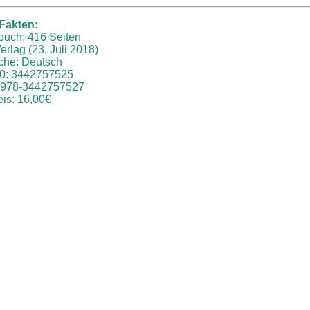
Fakten:
uch: 416 Seiten
erlag (23. Juli 2018)
che: Deutsch
0: 3442757525
 978-3442757527
eis: 16,00€