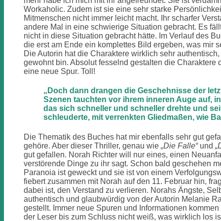
mehr habe ich mich mit ihr angefreundet. Sie ist verdamm
Workaholic. Zudem ist sie eine sehr starke Persönlichkeit
Mitmenschen nicht immer leicht macht. Ihr scharfer Vers
andere Mal in eine schwierige Situation gebracht. Es fäl
nicht in diese Situation gebracht hätte. Im Verlauf des
die erst am Ende ein komplettes Bild ergeben, was mir se
Die Autorin hat die Charaktere wirklich sehr authentisch, 
gewohnt bin. Absolut fesselnd gestalten die Charaktere
eine neue Spur. Toll!
„Doch dann drangen die Geschehnisse der letzt
Szenen tauchten vor ihrem inneren Auge auf, in
das sich schneller und schneller drehte und se
schleuderte, mit verrenkten Gliedmaßen, wie Ba
Die Thematik des Buches hat mir ebenfalls sehr gut gefal
gehöre. Aber dieser Thriller, genau wie
„Die Falle“
und
„
gut gefallen. Norah Richter will nur eines, einen Neuanfan
verstörende Dinge zu ihr sagt. Schon bald geschehen me
Paranoia ist geweckt und sie ist von einem Verfolgungsw
fiebert zusammen mit Norah auf den 11. Februar hin, fragt
dabei ist, den Verstand zu verlieren. Norahs Ängste, Se
authentisch und glaubwürdig von der Autorin Melanie R
gestellt. Immer neue Spuren und Informationen kommen h
der Leser bis zum Schluss nicht weiß, was wirklich los is