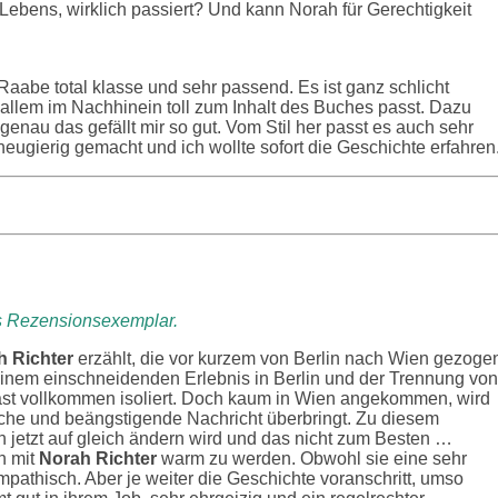
Lebens, wirklich passiert? Und kann Norah für Gerechtigkeit
aabe total klasse und sehr passend. Es ist ganz schlicht
r allem im Nachhinein toll zum Inhalt des Buches passt. Dazu
r genau das gefällt mir so gut. Vom Stil her passt es auch sehr
eugierig gemacht und ich wollte sofort die Geschichte erfahren
s Rezensionsexemplar.
h Richter
erzählt, die vor kurzem von Berlin nach Wien gezoge
einem einschneidenden Erlebnis in Berlin und der Trennung von
ast vollkommen isoliert. Doch kaum in Wien angekommen, wird
tische und beängstigende Nachricht überbringt. Zu diesem
n jetzt auf gleich ändern wird und das nicht zum Besten …
n mit
Norah Richter
warm zu werden. Obwohl sie eine sehr
ympathisch. Aber je weiter die Geschichte voranschritt, umso