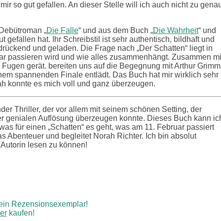
ir so gut gefallen. An dieser Stelle will ich auch nicht zu gena
m Debütroman „
Die Falle
“ und aus dem Buch „
Die Wahrheit
“ und
gefallen hat. Ihr Schreibstil ist sehr authentisch, bildhaft und
edrückend und geladen. Die Frage nach „Der Schatten“ liegt in
ruar passieren wird und wie alles zusammenhängt. Zusammen mi
 Fugen gerät. bereiten uns auf die Begegnung mit Arthur Grimm
 einem spannenden Finale entlädt. Das Buch hat mir wirklich sehr
orah konnte es mich voll und ganz überzeugen.
er Thriller, der vor allem mit seinem schönen Setting, der
r genialen Auflösung überzeugen konnte. Dieses Buch kann ic
was für einen „Schatten“ es geht, was am 11. Februar passiert
 Abenteuer und begleitet Norah Richter. Ich bin absolut
 Autorin lesen zu können!
ein Rezensionsexemplar!
er
kaufen!