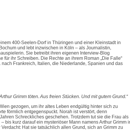
inem 400-Seelen-Dorf in Thüringen und einer Kleinstadt in
Bochum und lebt inzwischen in Köln – als Journalistin,
uspielerin. Sie betreibt ihren eigenen Interview-Blog
se für ihr Schreiben. Die Rechte an ihrem Roman „Die Falle“
a. nach Frankreich, Italien, die Niederlande, Spanien und das
rthur Grimm töten. Aus freien Stücken. Und mit gutem Grund.“
Wien gezogen, um ihr altes Leben endgültig hinter sich zu
orte förmlich entgegenspuckt. Norah ist verstört, denn
n Jahren Schreckliches geschehen. Trotzdem tut sie die Frau als
sein – bis kurz darauf ein mysteriöser Mann namens Arthur Grimm i
Verdacht: Hat sie tatsächlich allen Grund, sich an Grimm zu