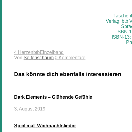
Taschenb
Verlag: btb V
Spra
ISBN-1
ISBN-13:
Pr
4 Herzen
btb
Einzelband
Von
Seifenschaum
0 Kommentare
Das könnte dich ebenfalls interessieren
Dark Elements – Glühende Gefühle
3. August 2019
Spiel mal: Weihnachtslieder