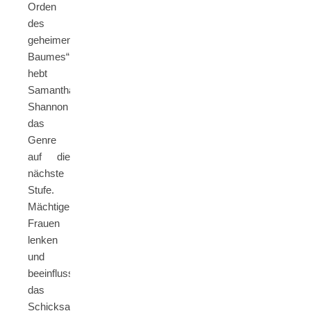
Orden
des
geheimen
Baumes“
hebt
Samantha
Shannon
das
Genre
auf die
nächste
Stufe.
Mächtige
Frauen
lenken
und
beeinflussen
das
Schicksal