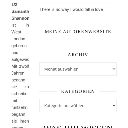
1/2
There is no way I would fall in love
Samantha
Shannon
ist in
MEINE AUTORENWEBSITE
West
London
geboren
und
ARCHIV
aufgewachsen.
Archiv
Mit zwölf
Jahren
begann
sie zu
KATEGORIEN
schreiben,
mit
Kategorien
fünfzehn
begann
sie ihren
ersten