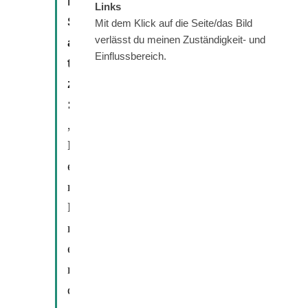
r
Links
S
Mit dem Klick auf die Seite/das Bild
verlässt du meinen Zuständigkeit- und
a
Einflussbereich.
t
z
:
„
D
e
r
F
r
e
m
d