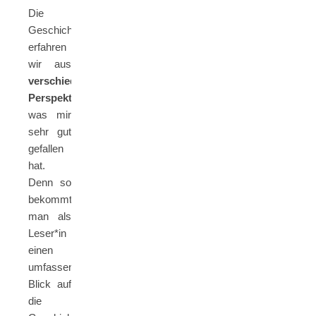
Die
Geschichte
erfahren
wir aus
verschiedenen
Perspektiven
,
was mir
sehr gut
gefallen
hat.
Denn so
bekommt
man als
Leser*in
einen
umfassenden
Blick auf
die