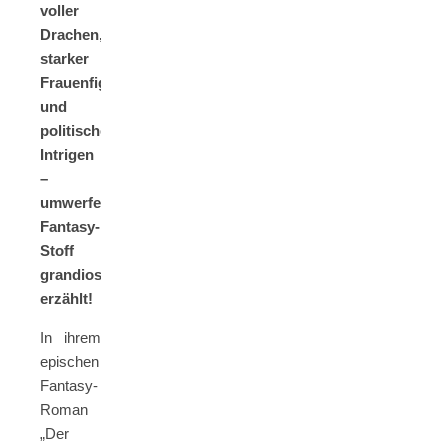
voller
Drachen,
starker
Frauenfiguren
und
politischer
Intrigen
–
umwerfender
Fantasy-
Stoff
grandios
erzählt!
In ihrem
epischen
Fantasy-
Roman
„Der