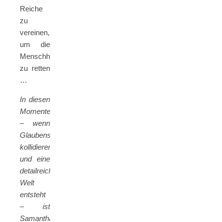
Reiche
zu
vereinen,
um die
Menschheit
zu retten
…
In diesen
Momenten
– wenn
Glaubenssysteme
kollidieren
und eine
detailreiche
Welt
entsteht
– ist
Samantha