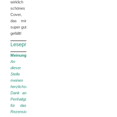
wirklich
schönes
Cover,
das mir
super gut
gefällt!
Leseprobe
Meinung:
An
dieser
Stelle
meinen
herzlichsten
Dank an
Penhaligon
für das
Rezensionsexemplar.