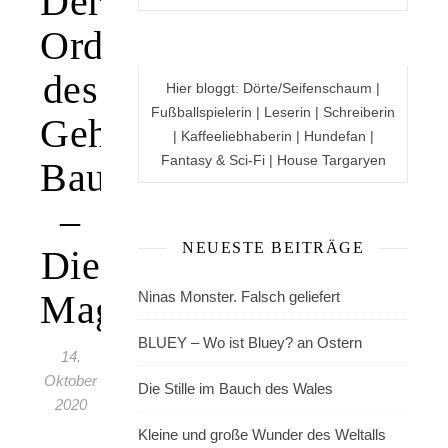
Der
Orden
des
Hier bloggt: Dörte/Seifenschaum |
Fußballspielerin | Leserin | Schreiberin
Geheimen
| Kaffeeliebhaberin | Hundefan |
Fantasy & Sci-Fi | House Targaryen
Baumes
–
NEUESTE BEITRÄGE
Die
Magierin
Ninas Monster. Falsch geliefert
BLUEY – Wo ist Bluey? an Ostern
14.
Oktober
Die Stille im Bauch des Wales
2020
Kleine und große Wunder des Weltalls