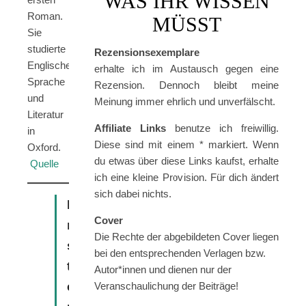
WAS IHR WISSEN
Roman.
MÜSST
Sie
studierte
Rezensionsexemplare
Englische
erhalte ich im Austausch gegen eine
Sprache
Rezension. Dennoch bleibt meine
und
Meinung immer ehrlich und unverfälscht.
Literatur
Affiliate Links
benutze ich freiwillig.
in
Diese sind mit einem * markiert. Wenn
Oxford.
du etwas über diese Links kaufst, erhalte
Quelle
ich eine kleine Provision. Für dich ändert
sich dabei nichts.
E
Cover
r
Die Rechte der abgebildeten Cover liegen
s
bei den entsprechenden Verlagen bzw.
t
Autor*innen und dienen nur der
e
Veranschaulichung der Beiträge!