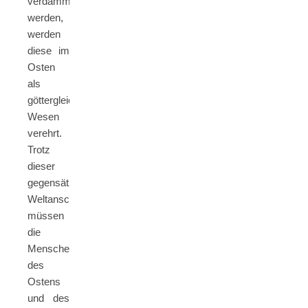
verdammt
werden,
werden
diese im
Osten
als
göttergleiche
Wesen
verehrt.
Trotz
dieser
gegensätzlichen
Weltanschauungen
müssen
die
Menschen
des
Ostens
und des