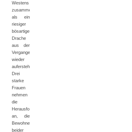
Westens
zusammenarbeiten,
als ein
riesiger
bösartiger
Drache
aus der
Vergangenheit
wieder
aufersteht.
Drei
starke
Frauen
nehmen
die
Herausforderung
an, die
Bewohner
beider