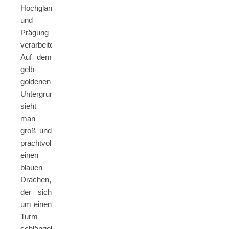
Hochglanzeffekt
und
Prägung
verarbeitet.
Auf dem
gelb-
goldenen
Untergrund
sieht
man
groß und
prachtvoll
einen
blauen
Drachen,
der sich
um einen
Turm
schlängelt.