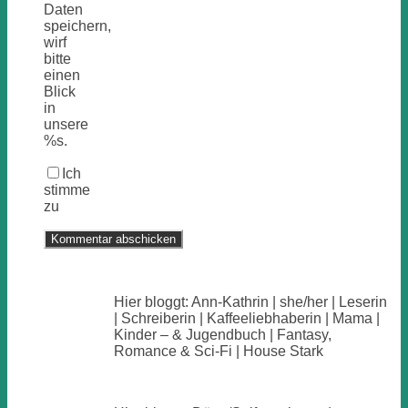
Daten
speichern,
wirf
bitte
einen
Blick
in
unsere
%s.
Ich
stimme
zu
Hier bloggt: Ann-Kathrin | she/her | Leserin
| Schreiberin | Kaffeeliebhaberin | Mama |
Kinder – & Jugendbuch | Fantasy,
Romance & Sci-Fi | House Stark