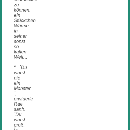
zu
können,
ein
Stückchen
Wärme
in
seiner
sonst
so
kalten
Welt. „
“ ´Du
warst
nie
ein
Monster
´,
erwiderte
Rae
sanft.
´Du
warst
groß,