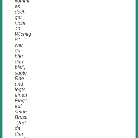
kommt
es
doch
gar
nicht
an.
Wichtig
ist,
wer
du
hier
drin
bist´,
sagte
Rae
und
legte
einen
Finger
auf
seine
Brust.
´Und
da
drin