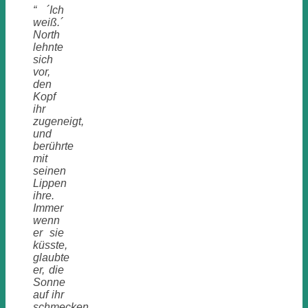
“ ´Ich
weiß.´
North
lehnte
sich
vor,
den
Kopf
ihr
zugeneigt,
und
berührte
mit
seinen
Lippen
ihre.
Immer
wenn
er sie
küsste,
glaubte
er, die
Sonne
auf ihr
schmecken