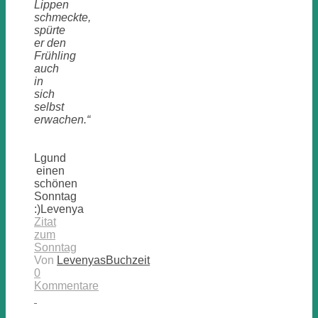
Lippen
schmeckte,
spürte
er den
Frühling
auch
in
sich
selbst
erwachen.“
Lgund
einen
schönen
Sonntag
:)Levenya
Zitat
zum
Sonntag
Von
LevenyasBuchzeit
0
Kommentare