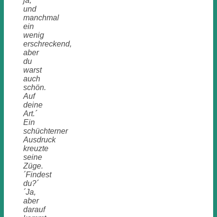
ja,
und
manchmal
ein
wenig
erschreckend,
aber
du
warst
auch
schön.
Auf
deine
Art.´
Ein
schüchterner
Ausdruck
kreuzte
seine
Züge.
´Findest
du?´
´Ja,
aber
darauf