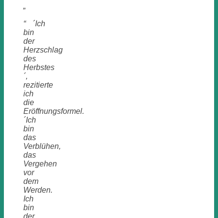
„
“ ´Ich
bin
der
Herzschlag
des
Herbstes
´,
rezitierte
ich
die
Eröffnungsformel.
´Ich
bin
das
Verblühen,
das
Vergehen
vor
dem
Werden.
Ich
bin
der