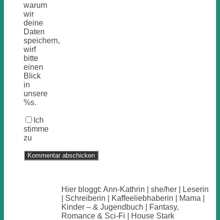
warum
wir
deine
Daten
speichern,
wirf
bitte
einen
Blick
in
unsere
%s.
Ich
stimme
zu
Hier bloggt: Ann-Kathrin | she/her | Leserin
| Schreiberin | Kaffeeliebhaberin | Mama |
Kinder – & Jugendbuch | Fantasy,
Romance & Sci-Fi | House Stark