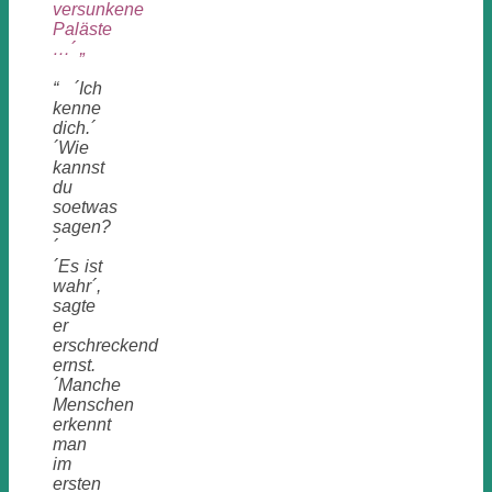
versunkene
Paläste
…´ „
“ ´Ich
kenne
dich.´
´Wie
kannst
du
soetwas
sagen?
´
´Es ist
wahr´,
sagte
er
erschreckend
ernst.
´Manche
Menschen
erkennt
man
im
ersten