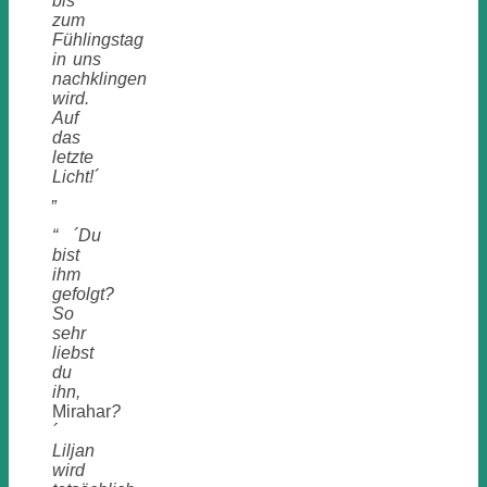
bis
zum
Fühlingstag
in uns
nachklingen
wird.
Auf
das
letzte
Licht!´
„
“ ´Du
bist
ihm
gefolgt?
So
sehr
liebst
du
ihn,
Mirahar
?
´
Liljan
wird