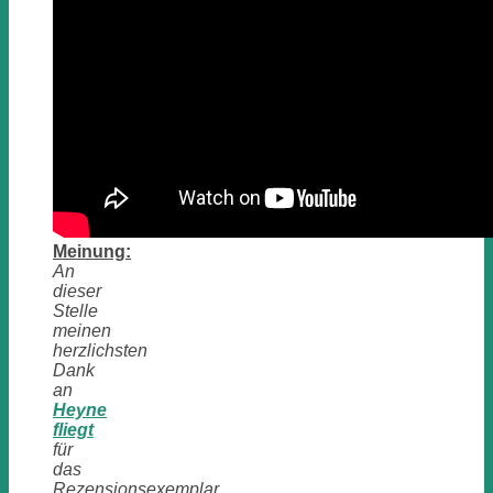
Meinung:
An
dieser
Stelle
meinen
herzlichsten
Dank
an
Heyne
fliegt
für
das
Rezensionsexemplar.