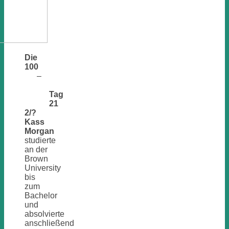
Die
100
–
Tag
21
2/?
Kass
Morgan
studierte
an der
Brown
University
bis
zum
Bachelor
und
absolvierte
anschließend