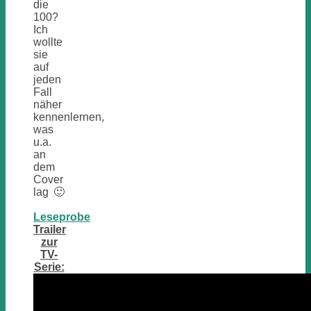
die
100?
Ich
wollte
sie
auf
jeden
Fall
näher
kennenlernen,
was
u.a.
an
dem
Cover
lag 🙂
Leseprobe
Trailer
zur
TV-
Serie: