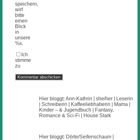
speichern,
wirf
bitte
einen
Blick
in
unsere
%s.
Ich
stimme
zu
Hier bloggt: Ann-Kathrin | she/her | Leserin
| Schreiberin | Kaffeeliebhaberin | Mama |
Kinder – & Jugendbuch | Fantasy,
Romance & Sci-Fi | House Stark
Hier bloggt: Dörte/Seifenschaum |