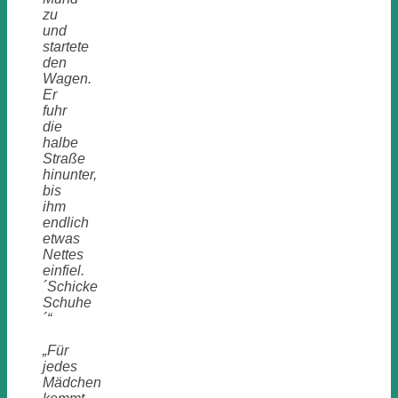
zu
und
startete
den
Wagen.
Er
fuhr
die
halbe
Straße
hinunter,
bis
ihm
endlich
etwas
Nettes
einfiel.
´Schicke
Schuhe
´“
„Für
jedes
Mädchen