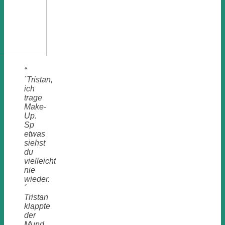
“
´Tristan,
ich
trage
Make-
Up.
Sp
etwas
siehst
du
vielleicht
nie
wieder.
´
Tristan
klappte
der
Mund