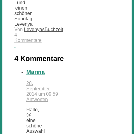
und
einen
schönen
Sonntag
Levenya
Von
LevenyasBuchzeit
4
Kommentare
4 Kommentare
Marina
28.
September
2014 um 09:59
Antworten
Hallo,
🙂
eine
schöne
Auswahl