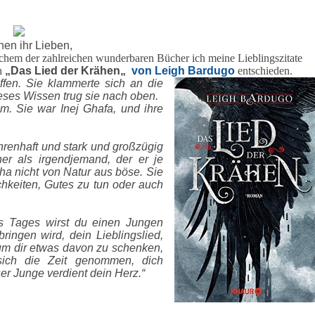
hen ihr Lieben,
lchem der zahlreichen wunderbaren Bücher ich meine Lieblingszitate
h
„Das Lied der Krähen
„
von Leigh Bardugo
entschieden.
effen. Sie klammerte sich an die
dieses Wissen trug sie nach oben.
m. Sie war Inej Ghafa, und ihre
ehrenhaft und stark und großzügig
her als irgendjemand, der er je
ha nicht von Natur aus böse. Sie
chkeiten, Gutes zu tun oder auch
s Tages wirst du einen Jungen
ringen wird, dein Lieblingslied,
 um dir etwas davon zu schenken,
ich die Zeit genommen, dich
er Junge verdient dein Herz.“