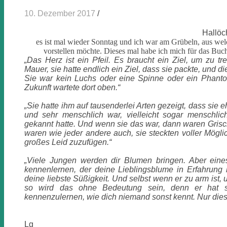
10. Dezember 2017
/
Hallöc
es ist mal wieder Sonntag und ich war am Grübeln, aus we
vorstellen möchte. Dieses mal habe ich mich für das Buc
„Das Herz ist ein Pfeil. Es braucht ein Ziel, um zu tr
Mauer,
sie hatte endlich ein Ziel, dass sie packte, und 
Sie war kein Luchs oder eine Spinne oder ein Phanto
Zukunft wartete dort oben.“
„Sie hatte ihm auf tausenderlei Arten gezeigt, dass sie 
und sehr menschlich war, vielleicht sogar menschlic
gekannt hatte. Und wenn sie das war, dann waren Grisc
waren wie jeder andere auch, sie steckten voller Mögli
großes Leid zuzufügen.“
„
Viele Jungen werden dir Blumen bringen. Aber eine
kennenlernen, der deine Lieblingsblume in Erfahrung b
deine liebste Süßigkeit. Und selbst wenn er zu arm ist,
so wird das ohne Bedeutung sein, denn er hat s
kennenzulernen, wie dich niemand sonst kennt. Nur dies
Lg