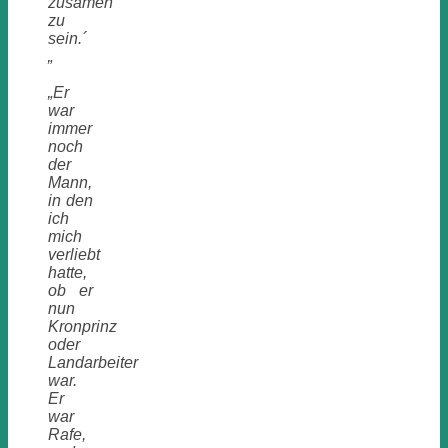
zusamen
zu
sein.´
„
„Er
war
immer
noch
der
Mann,
in den
ich
mich
verliebt
hatte,
ob er
nun
Kronprinz
oder
Landarbeiter
war.
Er
war
Rafe,