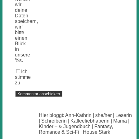
wir
deine
Daten
speichern,
wirf
bitte
einen
Blick
in
unsere
%s.
Ich
stimme
zu
Hier bloggt: Ann-Kathrin | she/her | Leserin
| Schreiberin | Kaffeeliebhaberin | Mama |
Kinder – & Jugendbuch | Fantasy,
Romance & Sci-Fi | House Stark