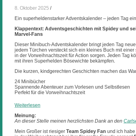
8. Oktober 2025
/
Ein superheldenstarker Adventskalender – jeden Tag ei
Klappentext: Adventsgeschichten mit Spidey und se
Marvel-Fans
Dieser Minibuch-Adventskalender bringt jeden Tag neue
jedem Türchen versteckt sich ein kleines Buch mit ein
in der Vorweihnachtszeit für Action sorgen. Jeden Tag
mit ihren Superhelden Bösewichte bekämpfen.
Die kurzen, kindgerechten Geschichten machen das Wart
24 Minibücher
Spannende Abenteuer zum Vorlesen und Selbstlesen
Perfekt für die Vorweihnachtszeit
:
Weiterlesen
Spidey
Meinung:
und
An dieser Stelle meinen herzlichsten Dank an den
Carls
seine
Super-
Mein Großer ist riesiger
Team Spidey Fan
und ich habe 
Freunde: