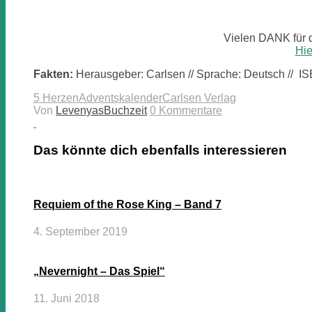
Vielen DANK für 
Hie
Fakten:
Herausgeber: Carlsen // Sprache: Deutsch // ISB
5 Herzen
Adventskalender
Carlsen Verlag
Von
LevenyasBuchzeit
0 Kommentare
Das könnte dich ebenfalls interessieren
Requiem of the Rose King – Band 7
4. September 2019
„Nevernight – Das Spiel“
11. Juni 2018