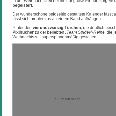
in der Weihnachtszeit bei ihm für große Freude sorgen!
Minibuch-
begeistert.
Adventskalender
Der wunderschöne beidseitig gestaltete Kalender lässt 
lässt sich problemlos an einem Band aufhängen.
Hinter den
vierundzwanzig Türchen
, die deutlich besch
Pixibücher
zu der beliebten
„Team Spidey“-Reih
e, die 
Weihnachtszeit superspinnenmäßig gestalten.
(c) Carlsen Verlag