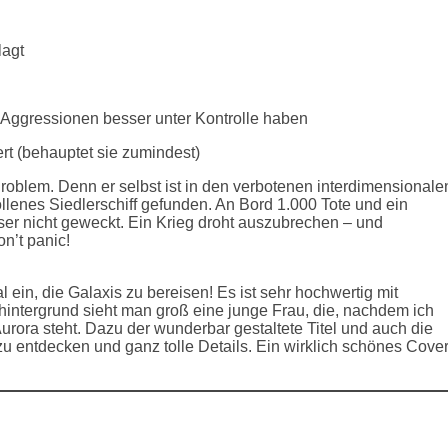
lagt
re Aggressionen besser unter Kontrolle haben
iert (behauptet sie zumindest)
roblem. Denn er selbst ist in den verbotenen interdimensionale
lenes Siedlerschiff gefunden. An Bord 1.000 Tote und ein
sser nicht geweckt. Ein Krieg droht auszubrechen – und
n’t panic!
al ein, die Galaxis zu bereisen! Es ist sehr hochwertig mit
hintergrund sieht man groß eine junge Frau, die, nachdem ich
urora steht. Dazu der wunderbar gestaltete Titel und auch die
zu entdecken und ganz tolle Details. Ein wirklich schönes Cover