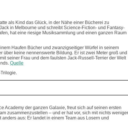
atte als Kind das Glück, in der Nähe einer Bücherei zu
ack in Melbourne und schreibt Science-Fiction- und Fantasy-
lafen, hat eine riesige Musiksammlung und einen ganzen Raum
einem Haufen Bücher und zwanzigseitiger Würfel in seinem
 er über keine nennenswerte Bildung. Er ist zwei Meter groß und
mit seiner Frau und dem faulsten Jack-Russell-Terrier der Welt
Ends.
Quelle
Trilogie.
ace Academy der ganzen Galaxie, freut sich auf seinen ersten
eam zusammenzustellen – und er hat vor, sich mit nichts wenige
eht anders aus: Er landet in einem Team aus Losern und