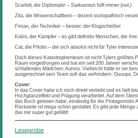
Scarlett, die Diplomatin – Sarkasmus hilft immer (not.)
Zila, die Wissenschaftlerin – dezent soziopathisch veran
Finian, der Techniker – besser: der Klugscheißer
Kaliis, der Kämpfer – es gibt definitiv Menschen, die ih
Cat, die Pilotin – die sich absolut nicht für Tyler interess
Doch dieses Katastrophenteam ist nicht Tylers größtes P
Raum vorgedrungen und hat ein seit 200 Jahren verschol
schlafendes Mädchen: Aurora. Vielleicht hätte er sie be
ausgerechnet sein Team soll das verhindern. Ouuups. Do
Cover:
In das Cover habe ich mich direkt verliebt und es lädt tot
Hochglanzeffekt und Prägung verarbeitet. Auf dem Stern
das Buch gelesen habe, eindeutig für die Protagonistin A
Rückseite ist mega schön gestaltet. Es gibt jede Menge 
das mir super gut gefällt!
Leseprobe