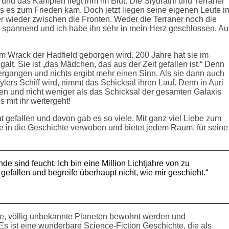
 und das Kämpfen liegt ihm im Blut. Die Slydrathi und Terraner
is es zum Frieden kam. Doch jetzt liegen seine eigenen Leute i
r wieder zwischen die Fronten. Weder die Terraner noch die
per spannend und ich habe ihn sehr in mein Herz geschlossen. Au
em Wrack der Hadfield geborgen wird. 200 Jahre hat sie im
galt. Sie ist „das Mädchen, das aus der Zeit gefallen ist.“ Denn
 vergangen und nichts ergibt mehr einen Sinn. Als sie dann auch
lers Schiff wird, nimmt das Schicksal ihren Lauf. Denn in Auri
en und nicht weniger als das Schicksal der gesamten Galaxis
 mit ihr weitergeht!
t gefallen und davon gab es so viele. Mit ganz viel Liebe zum
re in die Geschichte verwoben und bietet jedem Raum, für seine
e sind feucht. Ich bin eine Million Lichtjahre von zu
gefallen und begreife überhaupt nicht, wie mir geschieht.“
ene, völlig unbekannte Planeten bewohnt werden und
s ist eine wunderbare Science-Fiction Geschichte, die als