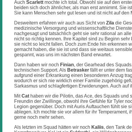
Auch
Scarlett
mochte ich total. Obwohl sie auf den erste
beiden sich doch ähnlicher, als man erst annimmt. Sie i
Sie kann Menschen sehr gut lesen und ist nicht auf den M
Desweitern erfahren wir auch aus Sicht von
Zila
die Gesc
medizinische Versorgung und wissenschaftliche Dienste 
nachgesagt und tatsächlich geht sie sehr rational an al
nicht so richtig kennen. Ihre Kapitel sind zu Beginn sehr
sie nicht so leicht fallen. Doch zum Ende hin erkennen w
gemacht haben, die sie ist und dass sie weitaus sensibler
gespannt, was uns im nächsten Band erwartet.
Dann haben wir noch
Finian
, der Gearhead des Squads, 
technischen Support. Als
Betrasker
fällt er unter dem f
aufgrund einer Erkrankung einen besonderen Anzug tragen
wodurch er sich nie wirklich einer Familie zugehörig gefü
Sarkasmus und schlagfertigen Erwiderungen. Auch auf ih
Mit
Cat
haben wir die Pilotin, das Ace, des Squads und si
Freundin der Zwillinge, obwohl ihre Gefühle für Tyler noc
Legion gegenüber. Doch mit Auris Auftauchen fühlt sie si
ablegen. Ich mochte sie vor allem für ihr Temperament, ih
gerne noch mehr sehen.
Als letzten im Squad hätten wir noch
Kaliis
, den Tank de