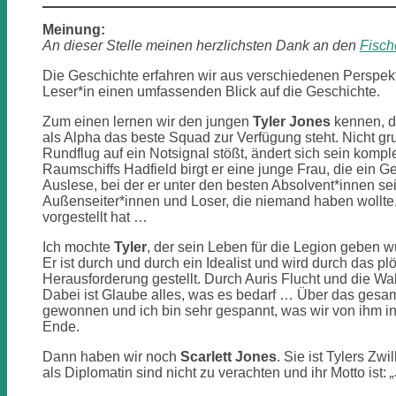
Meinung:
An dieser Stelle meinen herzlichsten Dank an den
Fisch
Die Geschichte erfahren wir aus verschiedenen Perspekt
Leser*in einen umfassenden Blick auf die Geschichte.
Zum einen lernen wir den jungen
Tyler Jones
kennen, d
als Alpha das beste Squad zur Verfügung steht. Nicht gr
Rundflug auf ein Notsignal stößt, ändert sich sein kom
Raumschiffs Hadfield birgt er eine junge Frau, die ein G
Auslese, bei der er unter den besten Absolvent*innen s
Außenseiter*innen und Loser, die niemand haben wollte.
vorgestellt hat …
Ich mochte
Tyler
, der sein Leben für die Legion geben wü
Er ist durch und durch ein Idealist und wird durch das pl
Herausforderung gestellt. Durch Auris Flucht und die Wahrh
Dabei ist Glaube alles, was es bedarf … Über das gesa
gewonnen und ich bin sehr gespannt, was wir von ihm 
Ende.
Dann haben wir noch
Scarlett Jones
. Sie ist Tylers Z
als Diplomatin sind nicht zu verachten und ihr Motto ist:
„