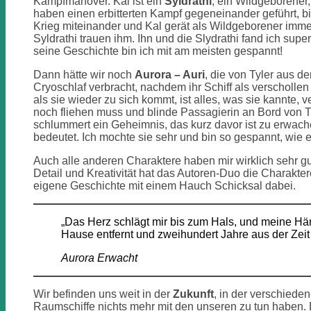
Kampfmanöver. Kal ist ein
Syldrathi
, ein Wildgeborener,
haben einen erbitterten Kampf gegeneinander geführt, b
Krieg miteinander und Kal gerät als Wildgeborener imme
Syldrathi trauen ihm. Ihn und die Slydrathi fand ich su
seine Geschichte bin ich mit am meisten gespannt!
Dann hätte wir noch
Aurora – Auri
, die von Tyler aus d
Cryoschlaf verbracht, nachdem ihr Schiff als verschollen 
als sie wieder zu sich kommt, ist alles, was sie kannte,
noch fliehen muss und blinde Passagierin an Bord von Ty
schlummert ein Geheimnis, das kurz davor ist zu erwach
bedeutet. Ich mochte sie sehr und bin so gespannt, wie es
Auch alle anderen Charaktere haben mir wirklich sehr gu
Detail und Kreativität hat das Autoren-Duo die Charakte
eigene Geschichte mit einem Hauch Schicksal dabei.
„Das Herz schlägt mir bis zum Hals, und meine Händ
Hause entfernt und zweihundert Jahre aus der Zeit 
Aurora Erwacht
Wir befinden uns weit in der
Zukunft
, in der verschied
Raumschiffe nichts mehr mit den unseren zu tun haben. E