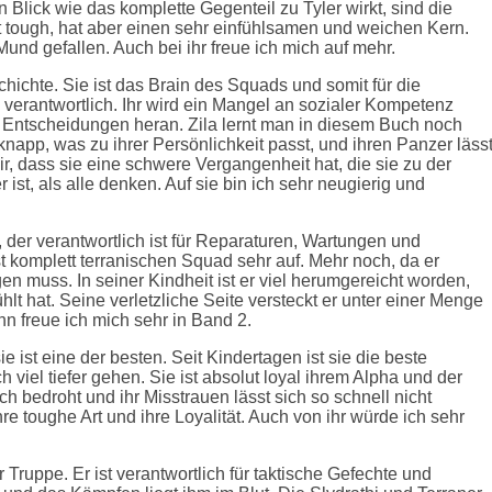
n Blick wie das komplette Gegenteil zu Tyler wirkt, sind die
st tough, hat aber einen sehr einfühlsamen und weichen Kern.
und gefallen. Auch bei ihr freue ich mich auf mehr.
hichte. Sie ist das Brain des Squads und somit für die
verantwortlich. Ihr wird ein Mangel an sozialer Kompetenz
le Entscheidungen heran. Zila lernt man in diesem Buch noch
 knapp, was zu ihrer Persönlichkeit passt, und ihren Panzer läss
ir, dass sie eine schwere Vergangenheit hat, die sie zu der
 ist, als alle denken. Auf sie bin ich sehr neugierig und
der verantwortlich ist für Reparaturen, Wartungen und
ast komplett terranischen Squad sehr auf. Mehr noch, da er
 muss. In seiner Kindheit ist er viel herumgereicht worden,
hlt hat. Seine verletzliche Seite versteckt er unter einer Menge
n freue ich mich sehr in Band 2.
e ist eine der besten. Seit Kindertagen ist sie die beste
h viel tiefer gehen. Sie ist absolut loyal ihrem Alpha und der
ch bedroht und ihr Misstrauen lässt sich so schnell nicht
re toughe Art und ihre Loyalität. Auch von ihr würde ich sehr
r Truppe. Er ist verantwortlich für taktische Gefechte und