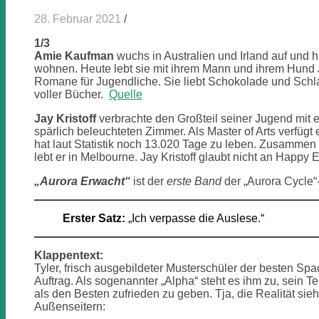
28. Februar 2021
/
1/3
Amie Kaufman
wuchs in Australien und Irland auf und h
wohnen. Heute lebt sie mit ihrem Mann und ihrem Hund J
Romane für Jugendliche. Sie liebt Schokolade und Sch
voller Bücher.
Quelle
Jay Kristoff
verbrachte den Großteil seiner Jugend mit 
spärlich beleuchteten Zimmer. Als Master of Arts verfügt
hat laut Statistik noch 13.020 Tage zu leben. Zusammen 
lebt er in Melbourne. Jay Kristoff glaubt nicht an Happy 
„Aurora Erwacht“
ist der
erste Band
der „Aurora Cycle“-
Erster Satz:
„Ich verpasse die Auslese.“
Klappentext:
Tyler, frisch ausgebildeter Musterschüler der besten Sp
Auftrag. Als sogenannter „Alpha“ steht es ihm zu, sein T
als den Besten zufrieden zu geben. Tja, die Realität si
Außenseitern: