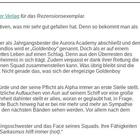
er Verlag
für das Rezensionsexemplar.
iven, was mir sehr gut gefallen hat. Denn so bekommt man als
er als Jahrgangsbester die Aurora Academy abschließt und de
undlos wird er
„Goldenboy“
genannt. Doch als er auf einem
plettes Leben auf einen Schlag. Denn aus den Überresten des
eheimnis in sich trägt. Zudem verpasst er dank ihrer Rettung die
einen Squad zusammenstellen kann. Was übrig bleibt sind die
 Nicht gerade das, was sich der ehrgeizige Goldenboy
rde und der seine Pflicht als Alpha immer an erste Stelle stellt.
ötzliche Auftauchen von Auri auf seinem Schiff vor eine große
eit dahinter stellt er alles, woran er geglaubt hat, in Frage.
mte Buch hinweg hat er bei mir mehr und mehr an Sympathie
in den nächsten Bänden sehen werden. Vor allem nach dem
willingsschwester und das Face seines Squads. Ihre Fähigkeiten
Sarkasmus hilft immer (not).“