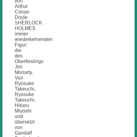
von
Arthur
Conan
Doyle
SHERLOCK
HOLMES
immer
wiederkehrenden
Figur:
die
des
Oberfieslings
Jim
Moriarty.
Von
Ryosuke
Takeuchi,
Ryosuke
Takeuchi,
Hikaru
Miyoshi
und
übersetzt
von
Gandalf