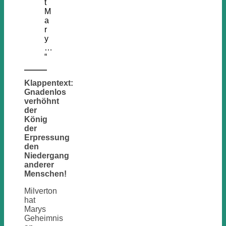
t
M
a
r
y
…
“
Klappentext:
Gnadenlos
verhöhnt
der
König
der
Erpressung
den
Niedergang
anderer
Menschen!
Milverton
hat
Marys
Geheimnis