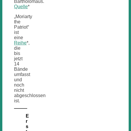
Bartholomäus.
Quelle
*
„Moriarty
the
Patriot“
ist
eine
Reihe
*,
die
bis
jetzt
14
Bände
umfasst
und
noch
nicht
abgeschlossen
ist.
E
r
s