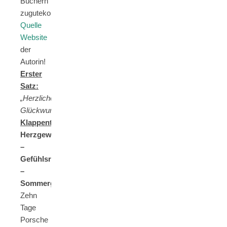
Büchern
zugutekommt.
Quelle
Website
der
Autorin!
Erster
Satz:
„Herzlichen
Glückwunsch!“
Klappentext:
Herzgewinn
–
Gefühlsrasen
–
Sommerglück
Zehn
Tage
Porsche