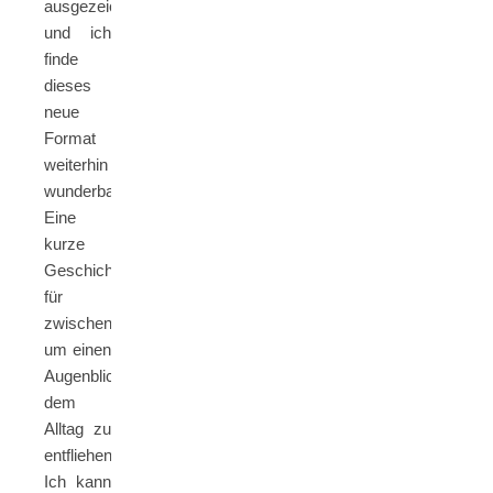
ausgezeichnet
und ich
finde
dieses
neue
Format
weiterhin
wunderbar.
Eine
kurze
Geschichte
für
zwischendurch,
um einen
Augenblick
dem
Alltag zu
entfliehen!
Ich kann