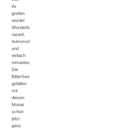
ihr
greifen
würde!
Wunderbar
rasant,
humorvoll
und
einfach
romantisch!
Die
BitterSweets
gefallen
mir
diesen
Monat
schon
jetzt
ganz