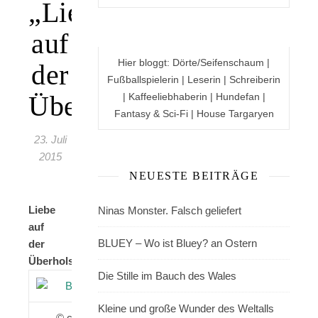
„Liebe
auf
Hier bloggt: Dörte/Seifenschaum |
der
Fußballspielerin | Leserin | Schreiberin
Überholspur“
| Kaffeeliebhaberin | Hundefan |
Fantasy & Sci-Fi | House Targaryen
23. Juli
2015
NEUESTE BEITRÄGE
Liebe
Ninas Monster. Falsch geliefert
auf
BLUEY – Wo ist Bluey? an Ostern
der
Überholspur
Die Stille im Bauch des Wales
Kleine und große Wunder des Weltalls
© cristoph ruhland