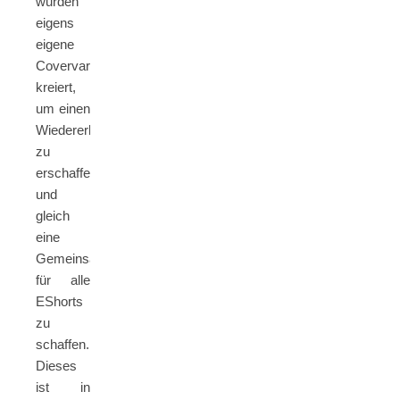
wurden
eigens
eigene
Covervariationen
kreiert,
um einen
Wiedererkennungswert
zu
erschaffen
und
gleich
eine
Gemeinsamkeit
für alle
EShorts
zu
schaffen.
Dieses
ist in