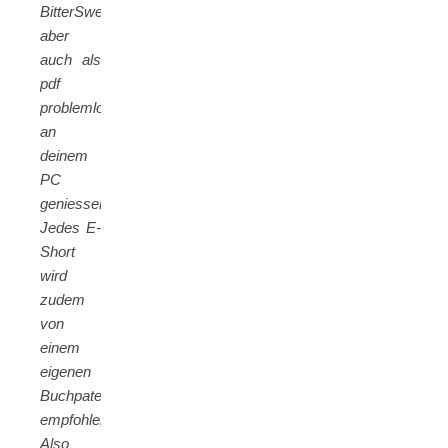
BitterSweets
aber
auch als
pdf
problemlos
an
deinem
PC
geniessen.
Jedes E-
Short
wird
zudem
von
einem
eigenen
Buchpaten/Booktuber
empfohlen.
Also