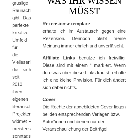
WAS IHR WISSEN
gruslige
MÜSST
Raunächte
gibt. Das
Rezensionsexemplare
perfekte
erhalte ich im Austausch gegen eine
kreative
Rezension. Dennoch bleibt meine
Umfeld
Meinung immer ehrlich und unverfälscht.
für
die
Affiliate Links
benutze ich freiwillig.
Vielleserin,
Diese sind mit einem * markiert. Wenn
die sich
du etwas über diese Links kaufst, erhalte
seit
ich eine kleine Provision. Für dich ändert
2010
sich dabei nichts.
ihren
eigenen
Cover
literarischen
Die Rechte der abgebildeten Cover liegen
Projekten
bei den entsprechenden Verlagen bzw.
widmet –
Autor*innen und dienen nur der
meistens
Veranschaulichung der Beiträge!
sonntags