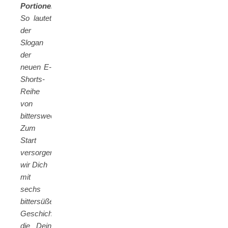
Portionen!
So lautet
der
Slogan
der
neuen E-
Shorts-
Reihe
von
bittersweet.
Zum
Start
versorgen
wir Dich
mit
sechs
bittersüßen
Geschichten,
die Dein