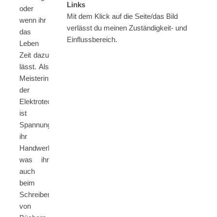
Links
oder
Mit dem Klick auf die Seite/das Bild
wenn ihr
verlässt du meinen Zuständigkeit- und
das
Einflussbereich.
Leben
Zeit dazu
lässt. Als
Meisterin
der
Elektrotechnik
ist
Spannung
ihr
Handwerk,
was ihr
auch
beim
Schreiben
von