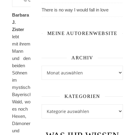
There is no way I would fall in love
Barbara
J.
Zister
MEINE AUTORENWEBSITE
lebt
mit ihrem
Mann
ARCHIV
und den
beiden
Archiv
Söhnen
im
mystischen
Bayerischen
KATEGORIEN
Wald, wo
Kategorien
es noch
Hexen,
Dämonen
und