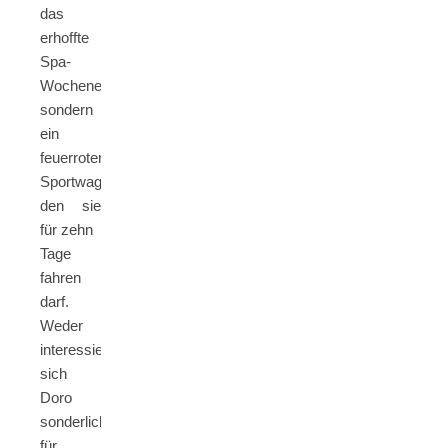
das
erhoffte
Spa-
Wochenende,
sondern
ein
feuerroter
Sportwagen
den sie
für zehn
Tage
fahren
darf.
Weder
interessiert
sich
Doro
sonderlich
für