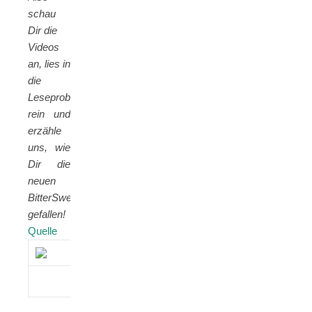
schau
Dir die
Videos
an, lies in
die
Leseproben
rein und
erzähle
uns, wie
Dir die
neuen
BitterSweets
gefallen!
Quelle
(c) BitterSweets – Juli – Auto