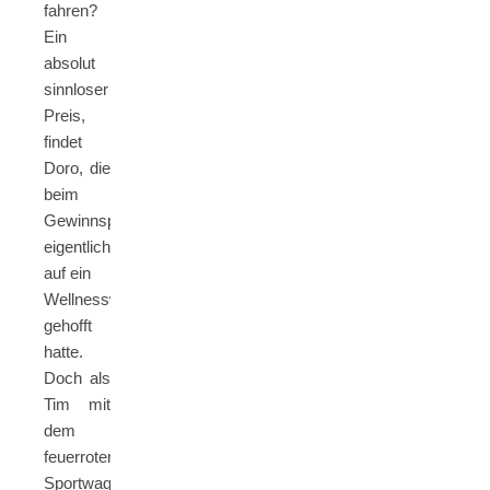
fahren?
Ein
absolut
sinnloser
Preis,
findet
Doro, die
beim
Gewinnspiel
eigentlich
auf ein
Wellnesswochenende
gehofft
hatte.
Doch als
Tim mit
dem
feuerroten
Sportwagen