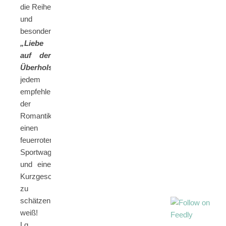
die Reihe
und
besonders
„Liebe
auf der
Überholspur“
jedem
empfehlen,
der
Romantik,
einen
feuerroten
Sportwagen
und eine
Kurzgeschichte
zu
schätzen
weiß!
Lg