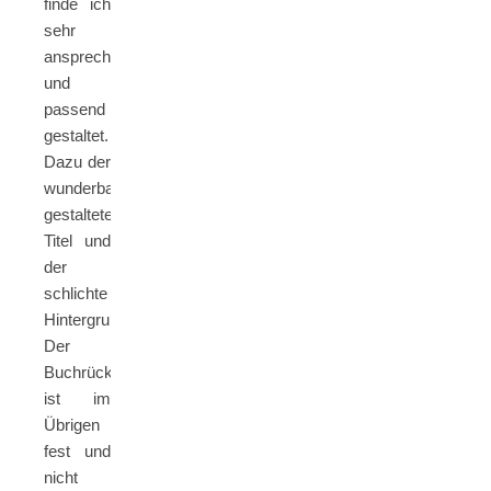
finde ich
sehr
ansprechend
und
passend
gestaltet.
Dazu der
wunderbar
gestaltete
Titel und
der
schlichte
Hintergrund.
Der
Buchrücken
ist im
Übrigen
fest und
nicht