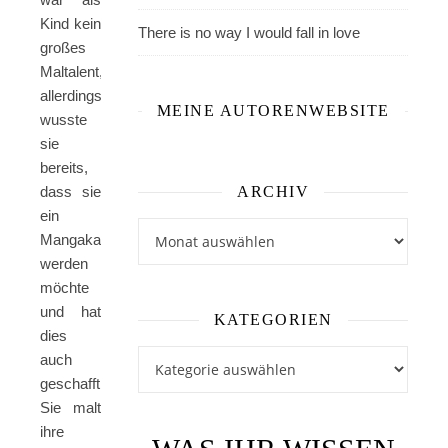
Kind kein
There is no way I would fall in love
großes
Maltalent,
allerdings
MEINE AUTORENWEBSITE
wusste
sie
bereits,
dass sie
ARCHIV
ein
Archiv
Mangaka
werden
möchte
und hat
KATEGORIEN
dies
Kategorien
auch
geschafft.
Sie malt
ihre