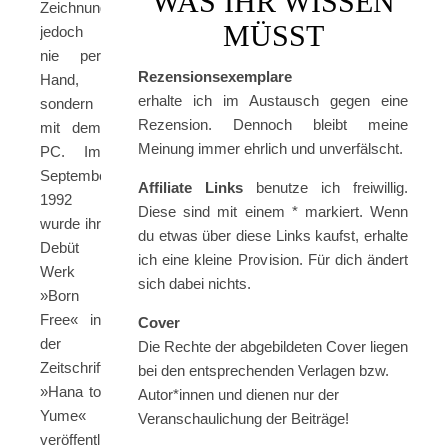
WAS IHR WISSEN
Zeichnungen
MÜSST
jedoch
nie per
Rezensionsexemplare
Hand,
erhalte ich im Austausch gegen eine
sondern
Rezension. Dennoch bleibt meine
mit dem
Meinung immer ehrlich und unverfälscht.
PC. Im
September
Affiliate Links
benutze ich freiwillig.
1992
Diese sind mit einem * markiert. Wenn
wurde ihr
du etwas über diese Links kaufst, erhalte
Debüt
ich eine kleine Provision. Für dich ändert
Werk
sich dabei nichts.
»Born
Free« in
Cover
der
Die Rechte der abgebildeten Cover liegen
Zeitschrift
bei den entsprechenden Verlagen bzw.
»Hana to
Autor*innen und dienen nur der
Yume«
Veranschaulichung der Beiträge!
veröffentlicht.