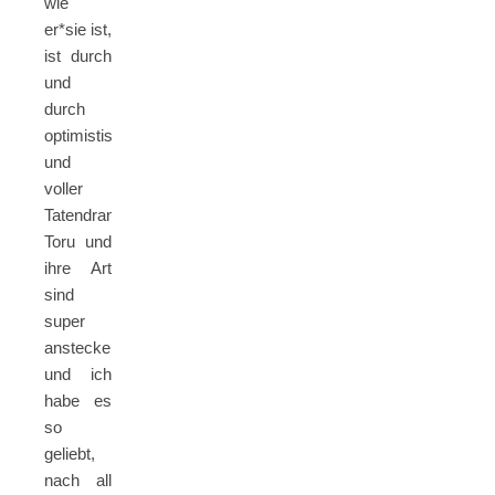
wie
er*sie ist,
ist durch
und
durch
optimistisch
und
voller
Tatendrang.
Toru und
ihre Art
sind
super
ansteckend
und ich
habe es
so
geliebt,
nach all