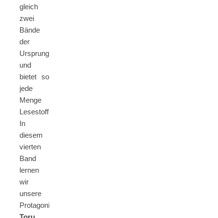
gleich
zwei
Bände
der
Ursprungsreihe
und
bietet so
jede
Menge
Lesestoff.
In
diesem
vierten
Band
lernen
wir
unsere
Protagonistin
Toru