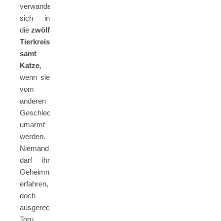
verwandeln
sich in
die
zwölf
Tierkreiszeichen
samt
Katze
,
wenn sie
vom
anderen
Geschlecht
umarmt
werden.
Niemand
darf ihr
Geheimnis
erfahren,
doch
ausgerechnet
Toru