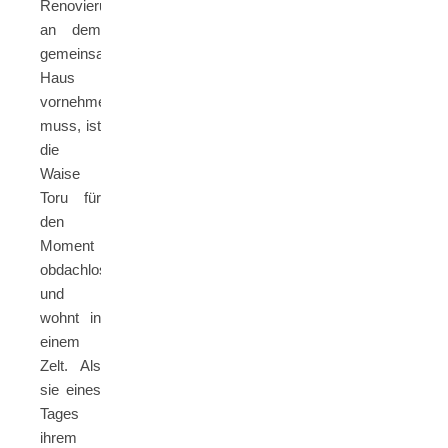
Renovierungsarbeiten
an dem
gemeinsamen
Haus
vornehmen
muss, ist
die
Waise
Toru für
den
Moment
obdachlos
und
wohnt in
einem
Zelt. Als
sie eines
Tages
ihrem