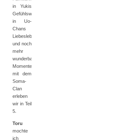
in Yukis
Gefühlswelt,
in Uo-
Chans
Liebesleben
und noch
mehr
wunderbare
Momente
mit dem
Soma-
Clan
erleben
wir in Teil
5.
Toru
mochte
ich