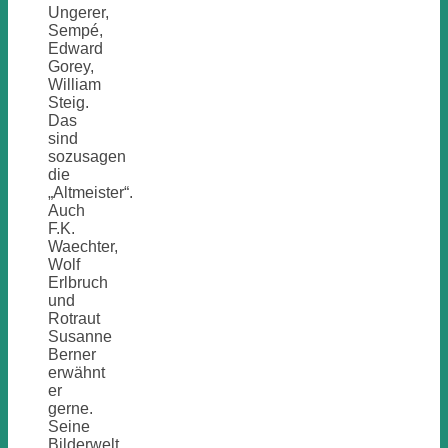
Ungerer,
Sempé,
Edward
Gorey,
William
Steig.
Das
sind
sozusagen
die
„Altmeister“.
Auch
F.K.
Waechter,
Wolf
Erlbruch
und
Rotraut
Susanne
Berner
erwähnt
er
gerne.
Seine
Bilderwelt