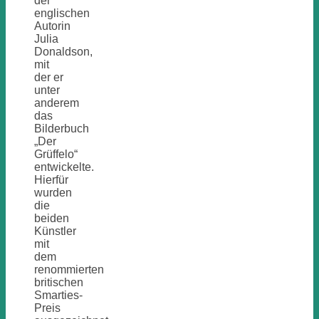
der
englischen
Autorin
Julia
Donaldson,
mit
der er
unter
anderem
das
Bilderbuch
„Der
Grüffelo“
entwickelte.
Hierfür
wurden
die
beiden
Künstler
mit
dem
renommierten
britischen
Smarties-
Preis