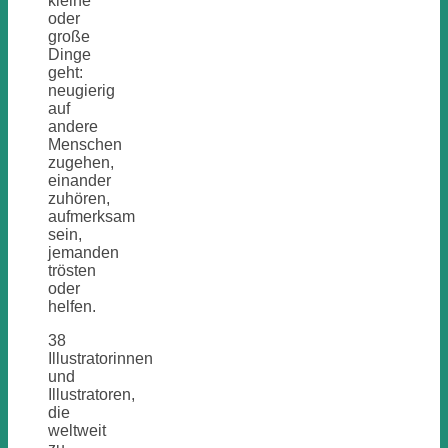
kleine
oder
große
Dinge
geht:
neugierig
auf
andere
Menschen
zugehen,
einander
zuhören,
aufmerksam
sein,
jemanden
trösten
oder
helfen.
38
Illustratorinnen
und
Illustratoren,
die
weltweit