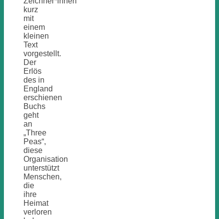
Zeichner*innen
kurz
mit
einem
kleinen
Text
vorgestellt.
Der
Erlös
des in
England
erschienen
Buchs
geht
an
„Three
Peas“,
diese
Organisation
unterstützt
Menschen,
die
ihre
Heimat
verloren