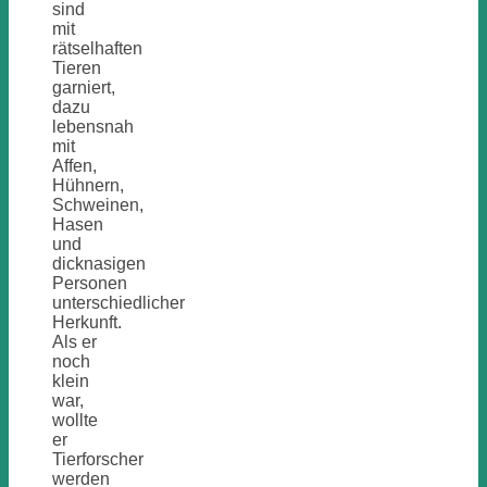
sind
mit
rätselhaften
Tieren
garniert,
dazu
lebensnah
mit
Affen,
Hühnern,
Schweinen,
Hasen
und
dicknasigen
Personen
unterschiedlicher
Herkunft.
Als er
noch
klein
war,
wollte
er
Tierforscher
werden