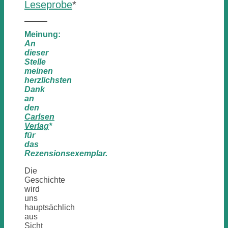
Leseprobe
*
Meinung:
An
dieser
Stelle
meinen
herzlichsten
Dank
an
den
Carlsen
Verlag
*
für
das
Rezensionsexemplar.
Die
Geschichte
wird
uns
hauptsächlich
aus
Sicht