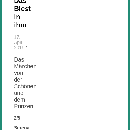
Das
Biest
in
ihm
17.
April
2019
/
Das
Märchen
von
der
Schönen
und
dem
Prinzen
2/5
Serena