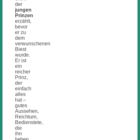
der
jungen
Prinzen
erzählt,
bevor
er zu
dem
verwunschenen
Biest
wurde.
Er ist
ein
reicher
Prinz,
der
einfach
alles
hat –
gutes
Aussehen,
Reichtum,
Bedienstete,
die
ihn
lieben