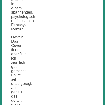
In
einem
spannenden,
psychologisch
einfühlsamen
Fantasy-
Roman.
Cover:
Das
Cover
finde
ebenfalls
ich
ziemlich
gut
gemacht.
Es ist
sehr
unaufgeregt,
aber
genau
das
gefällt
mir so