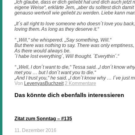
„Ich glaube, dass er dich geliebt hat und dich auch jetzt 
eigene Weise“, erklärte Jem, „aber du solltest dich damit 
genauso wertvoll wie geliebt zu werden. Liebe kann man
„It´s all right to love someone who doesn´t love you back
loving them. As long as they deserve it.“
“ „Will,“ she whispered. „Say something, Will.“
But there was nothing to say. There was only emptiness,
As there would always be.
´I habe lost everything´, Will thought. ´Everythin´.“
“ „Well, I don´t want to die,“ Tessa said. „I don´t know why I
met you … but I don´t want you to die.“
„And I trust you,“ he said. „I don´t know why … I´ve just m
Von
LevenyasBuchzeit
2 Kommentare
Das könnte dich ebenfalls interessieren
Zitat zum Sonntag – #135
11. Dezember 2016