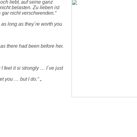
noch liebt, auf seine ganz
nicht belasten. Zu lieben ist
 gar nicht verschwenden.“
, as long as they´re worth you
 as there had been before her.
 feel it si strongly … I´ve just
et you … but I do.“ „