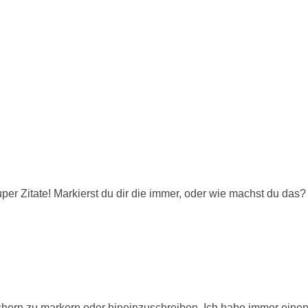
er Zitate! Markierst du dir die immer, oder wie machst du das?
chern zu markern oder hineinzuschreiben. Ich habe immer eine