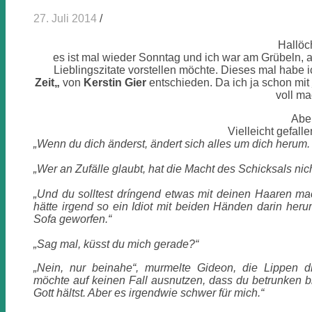
27. Juli 2014
/
Hallöc
es ist mal wieder Sonntag und ich war am Grübeln,
Lieblingszitate vorstellen möchte. Dieses mal habe 
Zeit
„
von
Kerstin Gier
entschieden. Da ich ja schon mit
voll ma
Aber
Vielleicht gefall
„Wenn du dich änderst, ändert sich alles um dich herum. 
„Wer an Zufälle glaubt, hat die Macht des Schicksals nich
„Und du solltest dríngend etwas mit deinen Haaren ma
hätte irgend so ein Idiot mit beiden Händen darin her
Sofa geworfen.“
„Sag mal, küsst du mich gerade?“
„Nein, nur beinahe“, murmelte Gideon, die Lippen di
möchte auf keinen Fall ausnutzen, dass du betrunken b
Gott hältst. Aber es irgendwie schwer für mich.“