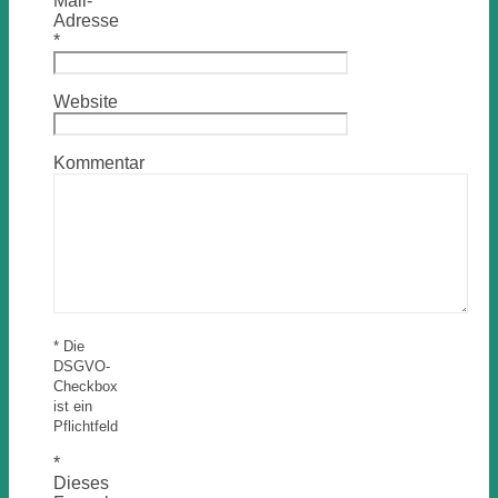
Mail-
Adresse
*
Website
Kommentar
* Die
DSGVO-
Checkbox
ist ein
Pflichtfeld
*
Dieses