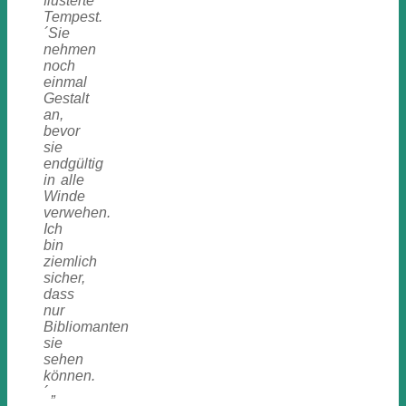
flüsterte
Tempest.
´Sie
nehmen
noch
einmal
Gestalt
an,
bevor
sie
endgültig
in alle
Winde
verwehen.
Ich
bin
ziemlich
sicher,
dass
nur
Bibliomanten
sie
sehen
können.
´ „