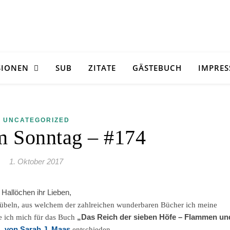
SIONEN
SUB
ZITATE
GÄSTEBUCH
IMPRE
UNCATEGORIZED
m Sonntag – #174
1. Oktober 2017
Hallöchen ihr Lieben,
rübeln, aus welchem der zahlreichen wunderbaren Bücher ich meine
„Das Reich der sieben Höfe – Flammen un
be ich mich für das Buch
„
von Sarah J. Maas
entschieden.