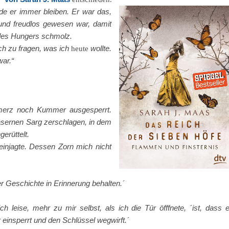
de er immer bleiben. Er war das,
 und freudlos gewesen war, damit
 des Hungers schmolz.
ch zu fragen, was ich
wollte.
heute
ar.“
hmerz noch Kummer ausgesperrt.
läsernen Sarg zerschlagen, in dem
erüttelt.
einjagte. Dessen Zorn mich nicht
er Geschichte in Erinnerung behalten.´
h leise, mehr zu mir selbst, als ich die Tür öfffnete, ´ist, dass 
 einsperrt und den Schlüssel wegwirft.´