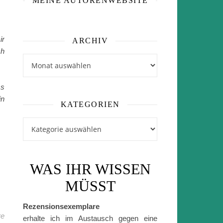
MEINE AUTORENWEBSITE
ir
ARCHIV
ch
Archiv
ss
in
KATEGORIEN
Kategorien
WAS IHR WISSEN
MÜSST
Rezensionsexemplare
re
erhalte ich im Austausch gegen eine