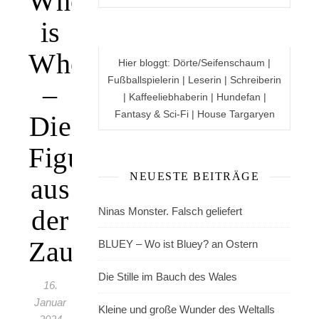
Who
is
Who
Hier bloggt: Dörte/Seifenschaum |
Fußballspielerin | Leserin | Schreiberin
–
| Kaffeeliebhaberin | Hundefan |
Fantasy & Sci-Fi | House Targaryen
Die
Figuren
NEUESTE BEITRÄGE
aus
der
Ninas Monster. Falsch geliefert
Zaubererwelt
BLUEY – Wo ist Bluey? an Ostern
Die Stille im Bauch des Wales
16.
Januar
Kleine und große Wunder des Weltalls