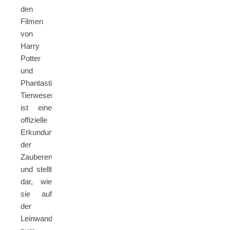
den
Filmen
von
Harry
Potter
und
Phantastische
Tierwesen“
ist eine
offizielle
Erkundung
der
Zaubererwelt
und stellt
dar, wie
sie auf
der
Leinwand