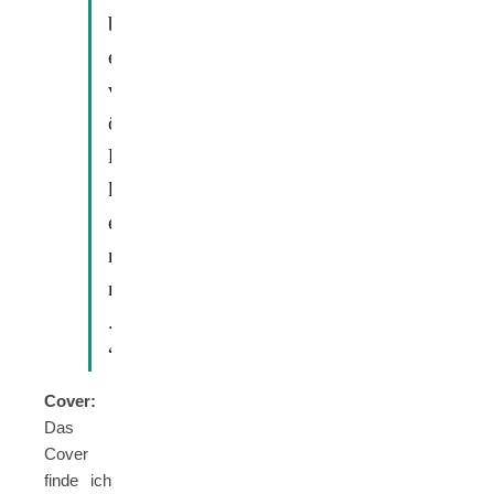
b
e
v
ö
l
k
e
r
n
.
“
Cover:
Das
Cover
finde ich