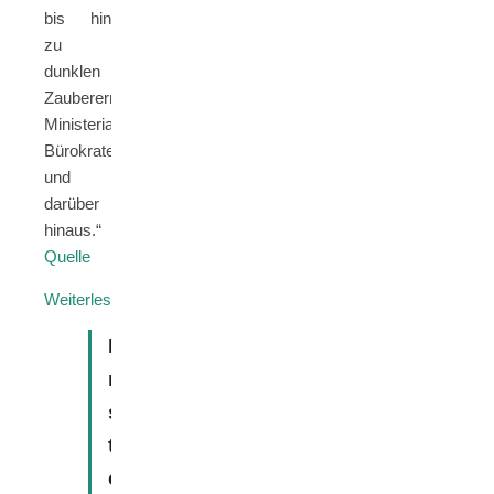
bis hin
zu
dunklen
Zauberern,
Ministerialbeamten,
Bürokraten
und
darüber
hinaus.“
Quelle
: Who is Who – Die Figuren aus der Zaubererwelt
Weiterlesen
E
r
s
t
e