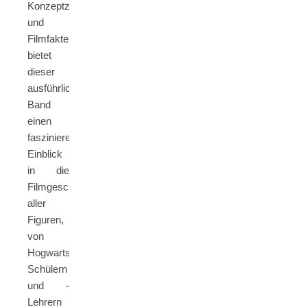
Konzeptzeichnungen
und
Filmfakten
bietet
dieser
ausführliche
Band
einen
faszinierenden
Einblick
in die
Filmgeschichte
aller
Figuren,
von
Hogwarts-
Schülern
und -
Lehrern