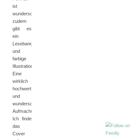
ist
wunderschön,
zudem
gibt es
ein
Leseband
und
farbige
Illustrationen.
Eine
wirklich
hochwertige
und
wunderschöne
Aufmachung.
Ich finde
das
Cover