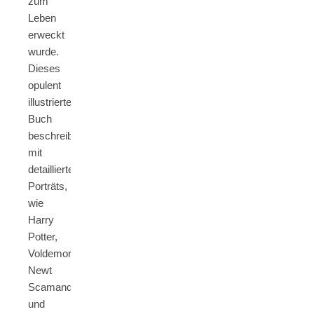
zum
Leben
erweckt
wurde.
Dieses
opulent
illustrierte
Buch
beschreibt
mit
detaillierten
Porträts,
wie
Harry
Potter,
Voldemort,
Newt
Scamander
und