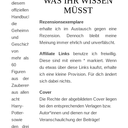
WAS IHR WISSEN
diesem
MÜSST
offiziellen
Handbuch
Rezensionsexemplare
die
erhalte ich im Austausch gegen eine
Geheimnisse
Rezension. Dennoch bleibt meine
und
Meinung immer ehrlich und unverfälscht.
Geschichten
von
Affiliate Links
benutze ich freiwillig.
mehr als
Diese sind mit einem * markiert. Wenn
60
du etwas über diese Links kaufst, erhalte
Figuren
ich eine kleine Provision. Für dich ändert
aus der
sich dabei nichts.
Zaubererwelt,
aus allen
Cover
acht
Die Rechte der abgebildeten Cover liegen
Harry-
bei den entsprechenden Verlagen bzw.
Potter-
Autor*innen und dienen nur der
sowie
Veranschaulichung der Beiträge!
den drei