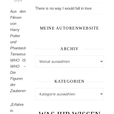
2024
There is no way I would fall in love
Aus den
Filmen
von
MEINE AUTORENWEBSITE
Harry
Potter
und
Phantastische
ARCHIV
Tierwesen:
Archiv
WHO IS
WHO –
Die
Figuren
KATEGORIEN
der
Zaubererwelt
Kategorien
„Erfahre
in