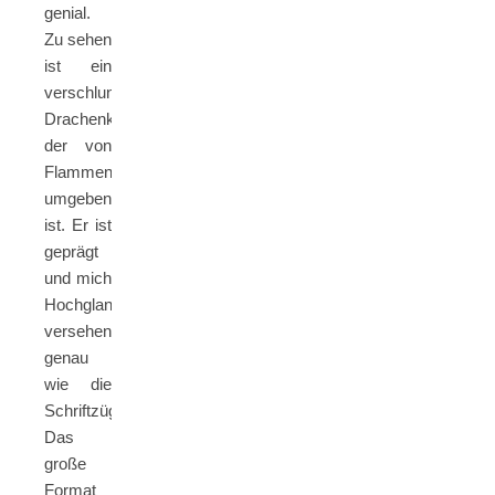
genial.
Zu sehen
ist ein
verschlungener
Drachenkopf,
der von
Flammen
umgeben
ist. Er ist
geprägt
und mich
Hochglanzfolie
versehen,
genau
wie die
Schriftzüge.
Das
große
Format