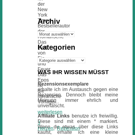
der
New
York
Archiv
Times-
Bestsellerautor
der
Archiv
Romanserie
Das
Kategorien
Lied
von
Eis
Kategorien
und
Feuer.
WAS IHR WISSEN MÜSST
Das
Epos
Rezensionsexemplare
ist
erhalte ich im Austausch gegen eine
die
Rezension. Dennoch bleibt meine
literarische
Meinung immer ehrlich und
Vorlage…
unverfälscht.
weiterlesen
Affiliate Links
benutze ich freiwillig.
Diese sind mit einem * markiert.
3
Wenn du etwas über diese Links
Herzen
,
Rezension
kaufst, erhalte ich eine kleine