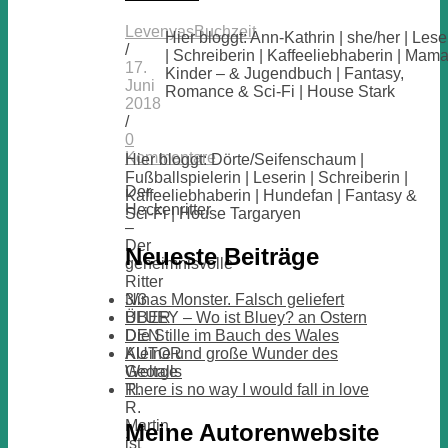
LevenyasBuchzeit
Hier bloggt: Ann-Kathrin | she/her | Lese
/
| Schreiberin | Kaffeeliebhaberin | Mama
17.
Kinder – & Jugendbuch | Fantasy,
Juni
Romance & Sci-Fi | House Stark
2018
/
0
Kommentare
Hier bloggt: Dörte/Seifenschaum |
Fußballspielerin | Leserin | Schreiberin |
Der
Kaffeeliebhaberin | Hundefan | Fantasy &
Heckenritter
Sci-Fi | House Targaryen
–
Der
Neueste Beiträge
geheimnisvolle
Ritter
3/3
Ninas Monster. Falsch geliefert
ÜBER
BLUEY – Wo ist Bluey? an Ostern
DEN
Die Stille im Bauch des Wales
AUTOR
Kleine und große Wunder des
George
Weltalls
R.
There is no way I would fall in love
R.
Martin
Meine Autorenwebsite
ist