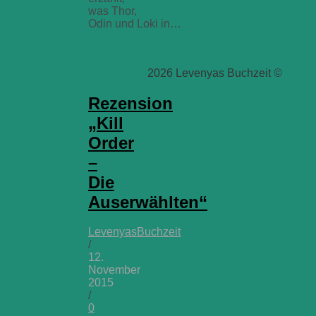
was Thor,
Odin und Loki in…
weiterlesen
Uncategorized
2026 Levenyas Buchzeit ©
Rezension
„Kill
Order
–
Die
Auserwählten“
LevenyasBuchzeit
/
12.
November
2015
/
0