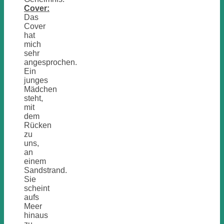
Cover:
Das
Cover
hat
mich
sehr
angesprochen.
Ein
junges
Mädchen
steht,
mit
dem
Rücken
zu
uns,
an
einem
Sandstrand.
Sie
scheint
aufs
Meer
hinaus