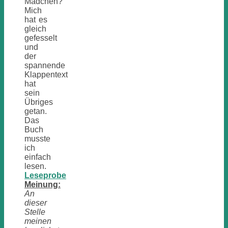
Mädchen?
Mich
hat es
gleich
gefesselt
und
der
spannende
Klappentext
hat
sein
Übriges
getan.
Das
Buch
musste
ich
einfach
lesen.
Leseprobe
Meinung:
An
dieser
Stelle
meinen