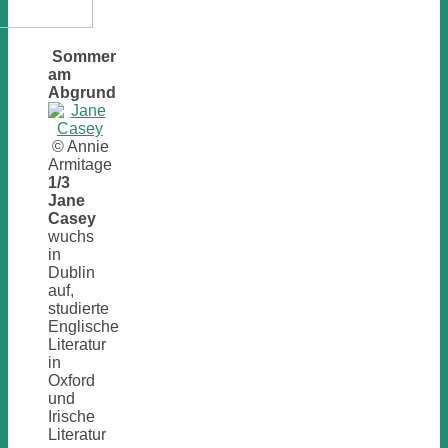
Sommer
am
Abgrund
© Annie
Armitage
1/3
Jane
Casey
wuchs
in
Dublin
auf,
studierte
Englische
Literatur
in
Oxford
und
Irische
Literatur