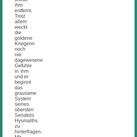
ihm
entfernt.
Trotz
allem
weckt
die
goldene
Kriegerin
noch
nie
dagewesene
Gefühle
in ihm
und er
beginnt
das
grausame
System
seines
obersten
Senators
Hysmalths
zu
hinterfragen.