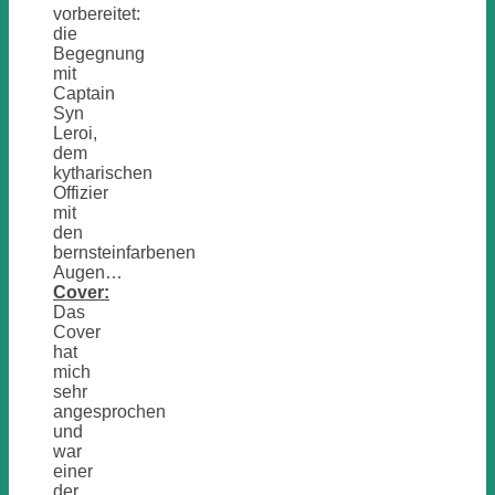
vorbereitet:
die
Begegnung
mit
Captain
Syn
Leroi,
dem
kytharischen
Offizier
mit
den
bernsteinfarbenen
Augen…
Cover:
Das
Cover
hat
mich
sehr
angesprochen
und
war
einer
der