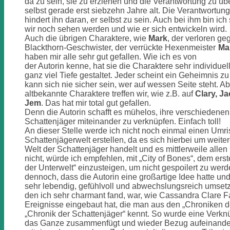
da zu sein, sie zu erziehen und die Verantwortung zu üb
selbst gerade erst siebzehn Jahre alt. Die Verantwortung
hindert ihn daran, er selbst zu sein. Auch bei ihm bin ic
wir noch sehen werden und wie er sich entwickeln wird.
Auch die übrigen Charaktere, wie
Mark
, der verloren ge
Blackthorn-Geschwister, der verrückte Hexenmeister
Ma
haben mir alle sehr gut gefallen. Wie ich es von
der Autorin kenne, hat sie die Charaktere sehr individuell
ganz viel Tiefe gestaltet. Jeder scheint ein Geheimnis 
kann sich nie sicher sein, wer auf wessen Seite steht. A
altbekannte Charaktere treffen wir, wie z.B. auf
Clary, Ja
Jem
. Das hat mir total gut gefallen.
Denn die Autorin schafft es mühelos, ihre verschiedene
Schattenjäger miteinander zu verknüpfen. Einfach toll!
An dieser Stelle werde ich nicht noch einmal einen Umri
Schattenjägerwelt erstellen, da es sich hierbei um weite
Welt der Schattenjäger handelt und es mittlerweile allen
nicht, würde ich empfehlen, mit „City of Bones“, dem er
der Unterwelt“ einzusteigen, um nicht gespoilert zu wer
dennoch, dass die Autorin eine großartige Idee hatte und
sehr lebendig, gefühlvoll und abwechslungsreich umsetzt
den ich sehr charmant fand, war, wie Cassandra Clare 
Ereignisse eingebaut hat, die man aus den „Chroniken d
„Chronik der Schattenjäger“ kennt. So wurde eine Verknü
das Ganze zusammenfügt und wieder Bezug aufeinander