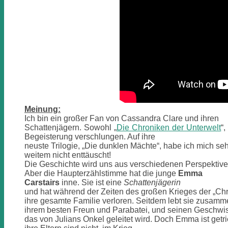
Meinung:
Ich bin ein großer Fan von Cassandra Clare und ihren
Schattenjägern. Sowohl „
Die Chroniken der Unterwelt
“,
Begeisterung verschlungen. Auf ihre
neuste Trilogie, „Die dunklen Mächte“, habe ich mich se
weitem nicht enttäuscht!
Die Geschichte wird uns aus verschiedenen Perspektiven
Aber die Haupterzählstimme hat die junge
Emma
Carstairs
inne. Sie ist eine
Schattenjägerin
und hat während der Zeiten des großen Krieges der „Chr
ihre gesamte Familie verloren. Seitdem lebt sie zusamme
ihrem besten Freun und Parabatei, und seinen Geschwist
das von Julians Onkel geleitet wird. Doch Emma ist get