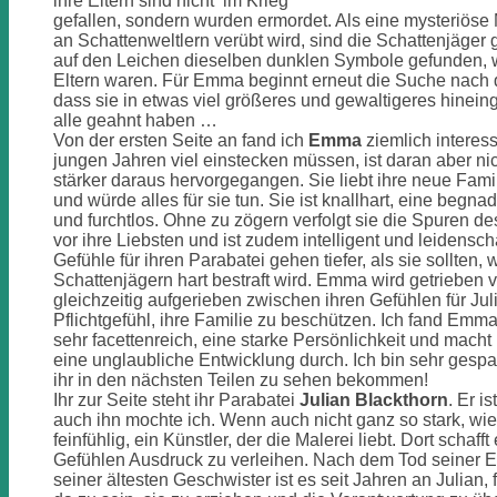
ihre Eltern sind nicht im Krieg
gefallen, sondern wurden ermordet. Als eine mysteriöse
an Schattenweltlern verübt wird, sind die Schattenjäger
auf den Leichen dieselben dunklen Symbole gefunden,
Eltern waren. Für Emma beginnt erneut die Suche nach 
dass sie in etwas viel größeres und gewaltigeres hinein
alle geahnt haben …
Von der ersten Seite an fand ich
Emma
ziemlich interess
jungen Jahren viel einstecken müssen, ist daran aber ni
stärker daraus hervorgegangen. Sie liebt ihre neue Famil
und würde alles für sie tun. Sie ist knallhart, eine begn
und furchtlos. Ohne zu zögern verfolgt sie die Spuren des
vor ihre Liebsten und ist zudem intelligent und leidenscha
Gefühle für ihren Parabatei gehen tiefer, als sie sollten,
Schattenjägern hart bestraft wird. Emma wird getrieben 
gleichzeitig aufgerieben zwischen ihren Gefühlen für Ju
Pflichtgefühl, ihre Familie zu beschützen. Ich fand Emma 
sehr facettenreich, eine starke Persönlichkeit und macht
eine unglaubliche Entwicklung durch. Ich bin sehr gespa
ihr in den nächsten Teilen zu sehen bekommen!
Ihr zur Seite steht ihr Parabatei
Julian Blackthorn
. Er i
auch ihn mochte ich. Wenn auch nicht ganz so stark, wie
feinfühlig, ein Künstler, der die Malerei liebt. Dort schafft
Gefühlen Ausdruck zu verleihen. Nach dem Tod seiner E
seiner ältesten Geschwister ist es seit Jahren an Julian,