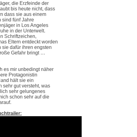
äger, die Erzfeinde der
ubt bis heute nicht, dass
rn dass sie aus einem
 sind fünf Jahre
enjäger in Los Angeles
uhe in der Unterwelt.
n Schriftzeichen,
mas Eltern entdeckt worden
sie dafür ihren engsten
roße Gefahr bringt …
h es mir unbedingt näher
sere Protagonistin
and hält sie ein
 sehr gut versteht, was
klich sehr gelungenes
mich schon sehr auf die
rauf.
chtrailer: