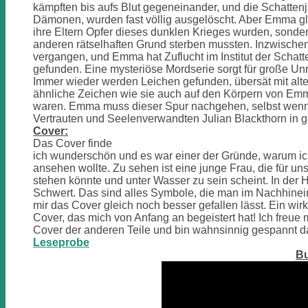
kämpften bis aufs Blut gegeneinander, und die Schattenj
Dämonen, wurden fast völlig ausgelöscht. Aber Emma gla
ihre Eltern Opfer dieses dunklen Krieges wurden, sonde
anderen rätselhaften Grund sterben mussten. Inzwischen
vergangen, und Emma hat Zuflucht im Institut der Schatt
gefunden. Eine mysteriöse Mordserie sorgt für große Unr
Immer wieder werden Leichen gefunden, übersät mit alte
ähnliche Zeichen wie sie auch auf den Körpern von Em
waren. Emma muss dieser Spur nachgehen, selbst wenn 
Vertrauten und Seelenverwandten Julian Blackthorn in g
Cover:
Das Cover finde
ich wunderschön und es war einer der Gründe, warum ic
ansehen wollte. Zu sehen ist eine junge Frau, die für un
stehen könnte und unter Wasser zu sein scheint. In der H
Schwert. Das sind alles Symbole, die man im Nachhinein
mir das Cover gleich noch besser gefallen lässt. Ein wir
Cover, das mich von Anfang an begeistert hat! Ich freue 
Cover der anderen Teile und bin wahnsinnig gespannt da
Leseprobe
Bu