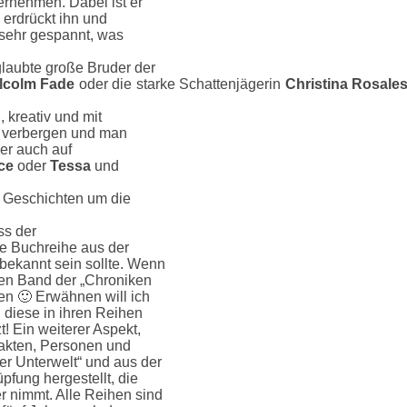
ernehmen. Dabei ist er
 erdrückt ihn und
h sehr gespannt, was
glaubte große Bruder der
lcolm Fade
oder die starke Schattenjägerin
Christina Rosale
, kreativ und mit
zu verbergen und man
ber auch auf
ce
oder
Tessa
und
n Geschichten um die
ss der
re Buchreihe aus der
 bekannt sein sollte. Wenn
sten Band der „Chroniken
den 🙂 Erwähnen will ich
 diese in ihren Reihen
! Ein weiterer Aspekt,
Fakten, Personen und
er Unterwelt“ und aus der
pfung hergestellt, die
 nimmt. Alle Reihen sind