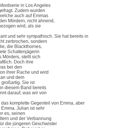
 Mordserie in Los Angeles
 gefragt. Zudem wurden
 welche auch auf Emmas
den Mördern, nicht ahnend,
gezogen wird, als sie
ant und sehr sympathisch. Sie hat bereits in
cht zerbrochen, sondern
ie, die Blackthornes,
adete Schattenjägerin
 Mörders, stellt sich
ftlich. Doch ihre
 was bei den
von ihrer Rache und wird
lian und dem
großartig. Sie ist
 in diesem Band bereits
nnt darauf, was wir von
st das komplette Gegenteil von Emma, aber
 Emma. Julian ist sehr
 er es, seinen
ltern und der Verbannung
 für die jüngeren Geschwister