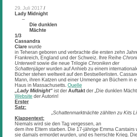
29. Juli 2017
/
Lady Midnight
–
Die dunklen
Mächte
1/3
Cassandra
Clare
wurde
in Teheran geboren und verbrachte die ersten zehn Jahr
Frankreich, England und der Schweiz. Ihre Reihe
Chroni
Unterwelt
sowie die neue Trilogie
Chroniken der
Schattenjäger
wurden auf Anhieb zu einem internationale
Bücher stehen weltweit auf den Bestsellerlisten. Cassand
Mann, ihren Katzen und einer Unmenge an Büchern in ei
Haus in Massachusetts.
Quelle
„Lady Midnight“
ist der
Auftakt
der „Die dunklen Mächte
Website
der Autorin!
Erster
Satz:
„Schattenmarktnächte zählten zu Kits L
Klappentext:
Niemals wird sie den Tag vergessen, an
dem ihre Eltern starben. Die 17-jährige Emma Carstairs 
sie damals ermordet wurden, und es herrschte Krieg. Di