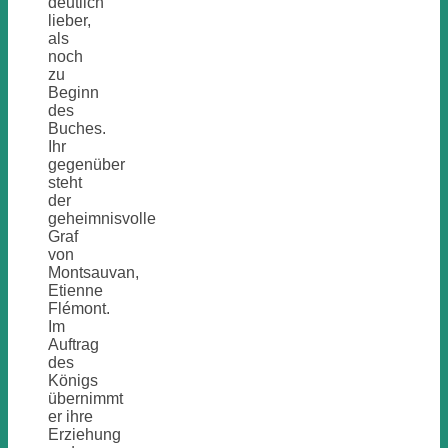
deutlich
lieber,
als
noch
zu
Beginn
des
Buches.
Ihr
gegenüber
steht
der
geheimnisvolle
Graf
von
Montsauvan,
Etienne
Flémont.
Im
Auftrag
des
Königs
übernimmt
er ihre
Erziehung