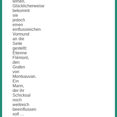
lernen.
Glücklicherweise
bekommt
sie
jedoch
einen
einflussreichen
Vormund
an die
Seite
gestellt:
Etienne
Flémont,
den
Grafen
von
Montsauvan.
Ein
Mann,
der ihr
Schicksal
noch
weitreich
beeinflussen
soll …