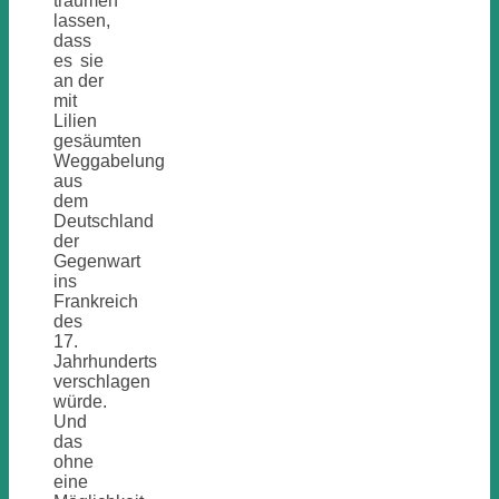
träumen
lassen,
dass
es sie
an der
mit
Lilien
gesäumten
Weggabelung
aus
dem
Deutschland
der
Gegenwart
ins
Frankreich
des
17.
Jahrhunderts
verschlagen
würde.
Und
das
ohne
eine