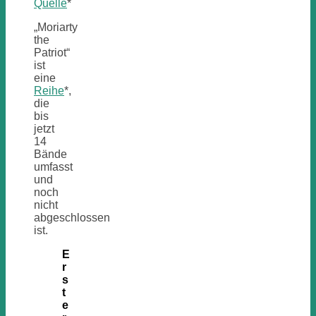
Quelle
*
„Moriarty
the
Patriot“
ist
eine
Reihe
*,
die
bis
jetzt
14
Bände
umfasst
und
noch
nicht
abgeschlossen
ist.
E
r
s
t
e