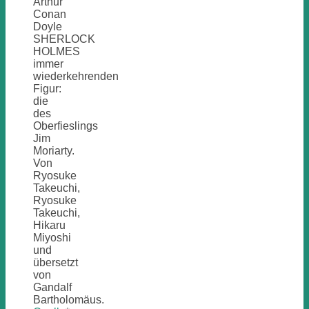
Arthur
Conan
Doyle
SHERLOCK
HOLMES
immer
wiederkehrenden
Figur:
die
des
Oberfieslings
Jim
Moriarty.
Von
Ryosuke
Takeuchi,
Ryosuke
Takeuchi,
Hikaru
Miyoshi
und
übersetzt
von
Gandalf
Bartholomäus.