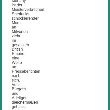
Moriarty
ist der
Meisterverbrecher!
Sherlocks
schockierender
Mord
an
Milverton
zieht
im
gesamten
British
Empire
eine
Welle
an
Presseberichten
nach
sich.
Von
Bürgern
und
Adeligen
gleichermaßen
gehasst,