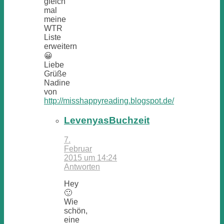
gleich
mal
meine
WTR
Liste
erweitern
😀
Liebe
Grüße
Nadine
von
http://misshappyreading.blogspot.de/
LevenyasBuchzeit
7.
Februar
2015 um 14:24
Antworten
Hey
🙂
Wie
schön,
eine