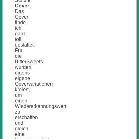
Schule.
Cover:
Das
Cover
finde
ich
ganz
toll
gestaltet.
Für
die
BitterSweets
wurden
eigens
eigene
Covervariationen
kreiert,
um
einen
Wiedererkennungswert
zu
erschaffen
und
gleich
eine