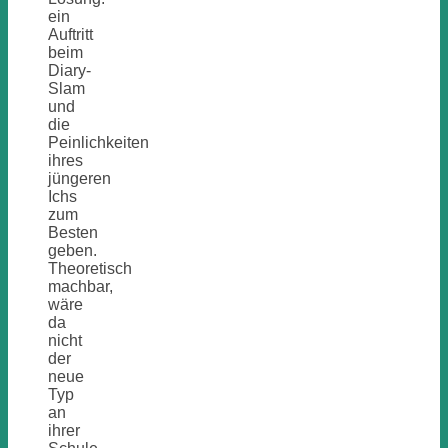
ein
Auftritt
beim
Diary-
Slam
und
die
Peinlichkeiten
ihres
jüngeren
Ichs
zum
Besten
geben.
Theoretisch
machbar,
wäre
da
nicht
der
neue
Typ
an
ihrer