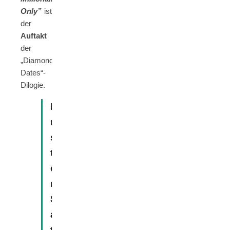
Only”
ist
der
Auftakt
der
„Diamond
Dates“-
Dilogie.
E
r
s
t
e
r
S
a
t