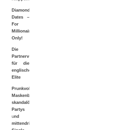
Diamond
Dates –
For
Millionaires
Only!
Die
Partnervermittlung
für die
englische
Elite
Prunkvolle
Maskenbälle,
skandalöse
Partys
u
nd
mittendrin