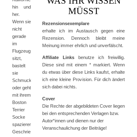
WAS IHR WISSEN
hin und
MÜSST
her.
Wenn sie
Rezensionsexemplare
nicht
erhalte ich im Austausch gegen eine
gerade
Rezension. Dennoch bleibt meine
im
Meinung immer ehrlich und unverfälscht.
Flugzeug
Affiliate Links
benutze ich freiwillig.
sitzt,
Diese sind mit einem * markiert. Wenn
bastelt
du etwas über diese Links kaufst, erhalte
sie
ich eine kleine Provision. Für dich ändert
Schmuck
sich dabei nichts.
oder geht
mit ihrem
Cover
Boston
Die Rechte der abgebildeten Cover liegen
Terrier
bei den entsprechenden Verlagen bzw.
Socke
Autor*innen und dienen nur der
spazieren.
Veranschaulichung der Beiträge!
Geschrieben