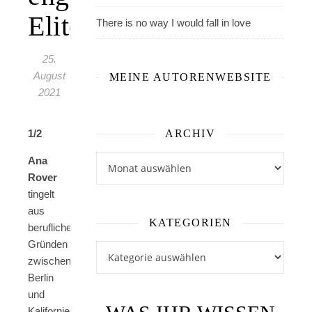
Elite
There is no way I would fall in love
25.
August
MEINE AUTORENWEBSITE
2021
1/2
ARCHIV
Archiv
Ana
Rover
tingelt
aus
KATEGORIEN
beruflichen
Gründen
Kategorien
zwischen
Berlin
und
Kalifornien