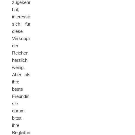
zugekehrt
hat,
interessiert
sich für
diese
Verkupplungsveranstaltungen
der
Reichen
herzlich
wenig.
Aber als
ihre
beste
Freundin
sie
darum
bittet,
ihre
Begleitung