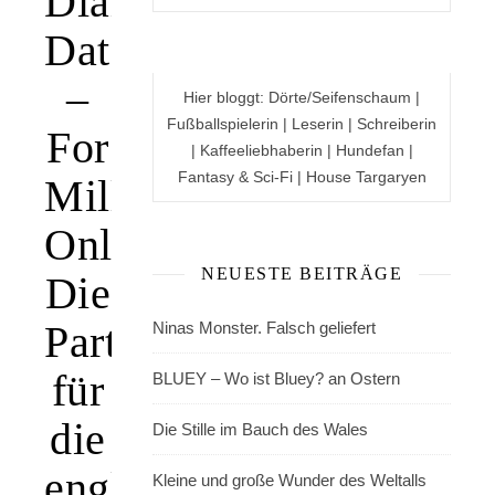
Diamond
Dates
–
Hier bloggt: Dörte/Seifenschaum |
Fußballspielerin | Leserin | Schreiberin
For
| Kaffeeliebhaberin | Hundefan |
Fantasy & Sci-Fi | House Targaryen
Millionaires
Only!:
NEUESTE BEITRÄGE
Die
Partnervermittlung
Ninas Monster. Falsch geliefert
für
BLUEY – Wo ist Bluey? an Ostern
die
Die Stille im Bauch des Wales
englische
Kleine und große Wunder des Weltalls