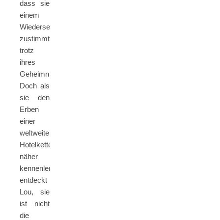
dass sie
einem
Wiedersehen
zustimmt,
trotz
ihres
Geheimnisses.
Doch als
sie den
Erben
einer
weltweiten
Hotelkette
näher
kennenlernt,
entdeckt
Lou, sie
ist nicht
die