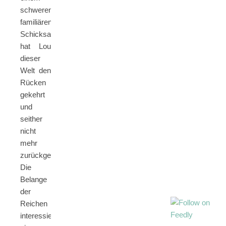
schweren
familiären
Schicksalsschlag
hat Lou
dieser
Welt den
Rücken
gekehrt
und
seither
nicht
mehr
zurückgeschaut.
Die
Belange
der
Reichen
interessieren