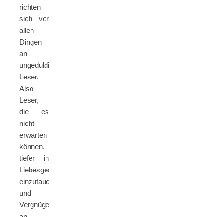
richten
sich vor
allen
Dingen
an
ungeduldige
Leser.
Also
Leser,
die es
nicht
erwarten
können,
tiefer in
Liebesgeschichten
einzutauchen
und
Vergnügen
an