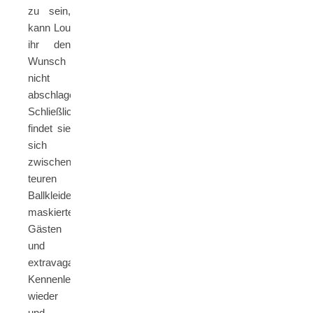
zu sein,
kann Lou
ihr den
Wunsch
nicht
abschlagen.
Schließlich
findet sie
sich
zwischen
teuren
Ballkleidern,
maskierten
Gästen
und
extravaganten
Kennenlernspielen
wieder
und