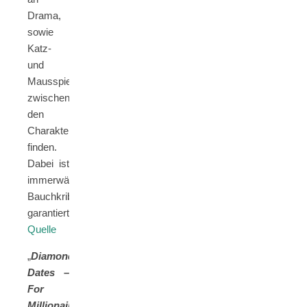
Drama,
sowie
Katz-
und
Mausspiel
zwischen
den
Charakteren
finden.
Dabei ist
immerwährendes
Bauchkribbeln
garantiert.
Quelle
„
Diamond
Dates –
For
Millionaires