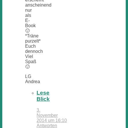
anscheinend
nur
als
E-
Book
🙁
*Träne
purzelt*
Euch
dennoch
Viel
Spaß
🙂
LG
Andrea
Lese
Blick
3.
November
2014 um 16:10
Antworten