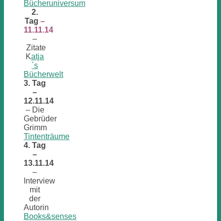
Bücheruniversum
2.
Tag
–
11.11.14
–
Zitate
K
atja
´s
Bücherwelt
3. Tag
–
12.11.14
– Die
Gebrüder
Grimm
Tintenträume
4. Tag
–
13.11.14
–
Interview
mit
der
Autorin
Books&senses