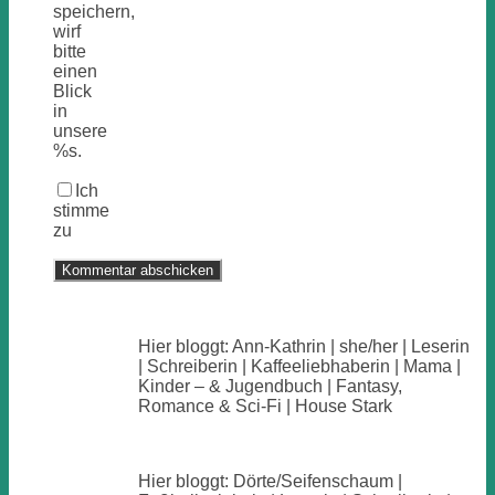
speichern,
wirf
bitte
einen
Blick
in
unsere
%s.
Ich
stimme
zu
Hier bloggt: Ann-Kathrin | she/her | Leserin
| Schreiberin | Kaffeeliebhaberin | Mama |
Kinder – & Jugendbuch | Fantasy,
Romance & Sci-Fi | House Stark
Hier bloggt: Dörte/Seifenschaum |