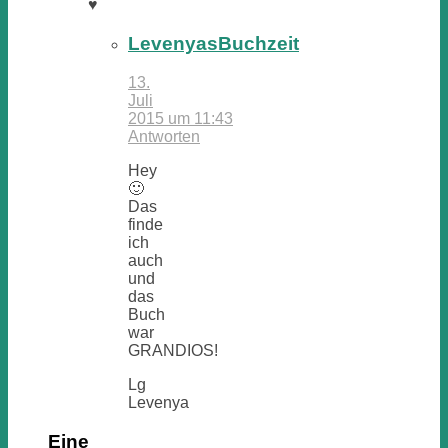
♥
LevenyasBuchzeit
13.
Juli
2015 um 11:43
Antworten
Hey
🙂
Das
finde
ich
auch
und
das
Buch
war
GRANDIOS!
Lg
Levenya
Eine