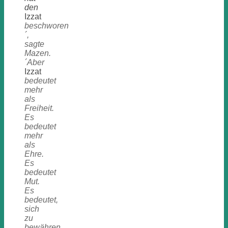
den
Izzat
beschworen
´,
sagte
Mazen.
´Aber
Izzat
bedeutet
mehr
als
Freiheit.
Es
bedeutet
mehr
als
Ehre.
Es
bedeutet
Mut.
Es
bedeutet,
sich
zu
bewähren.