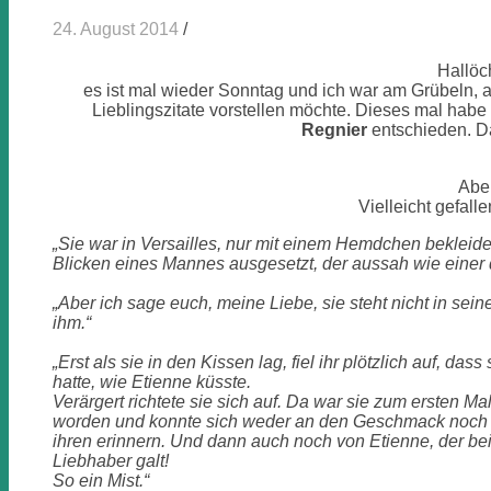
24. August 2014
/
Hallöc
es ist mal wieder Sonntag und ich war am Grübeln,
Lieblingszitate vorstellen möchte. Dieses mal habe
Regnier
entschieden. Da
Aber
Vielleicht gefall
„Sie war in Versailles, nur mit einem Hemdchen bekleid
Blicken eines Mannes ausgesetzt, der aussah wie einer d
„Aber ich sage euch, meine Liebe, sie steht nicht in sei
ihm.“
„Erst als sie in den Kissen lag, fiel ihr plötzlich auf, dass
hatte, wie Etienne küsste.
Verärgert richtete sie sich auf. Da war sie zum ersten M
worden und konnte sich weder an den Geschmack noch 
ihren erinnern. Und dann auch noch von Etienne, der be
Liebhaber galt!
So ein Mist.“