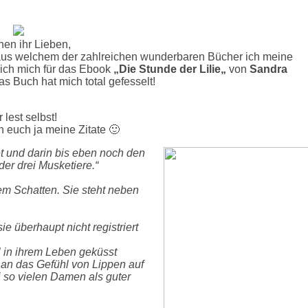
hen ihr Lieben,
 aus welchem der zahlreichen wunderbaren Bücher ich meine
 ich mich für das Ebook
„Die Stunde der Lilie
„
von
Sandra
s Buch hat mich total gefesselt!
 lest selbst!
en euch ja meine Zitate 🙂
et und darin bis eben noch den
er drei Musketiere.“
nem Schatten. Sie steht neben
 sie überhaupt nicht registriert
al in ihrem Leben geküsst
an das Gefühl von Lippen auf
i so vielen Damen als guter