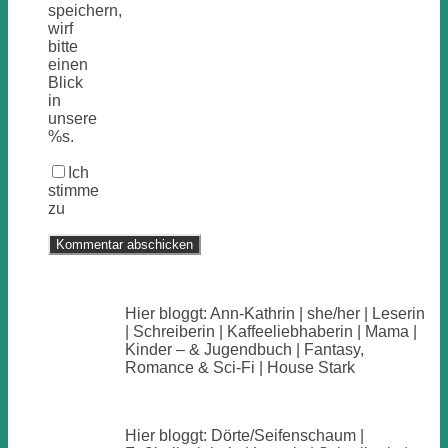
speichern,
wirf
bitte
einen
Blick
in
unsere
%s.
Ich
stimme
zu
Hier bloggt: Ann-Kathrin | she/her | Leserin
| Schreiberin | Kaffeeliebhaberin | Mama |
Kinder – & Jugendbuch | Fantasy,
Romance & Sci-Fi | House Stark
Hier bloggt: Dörte/Seifenschaum |