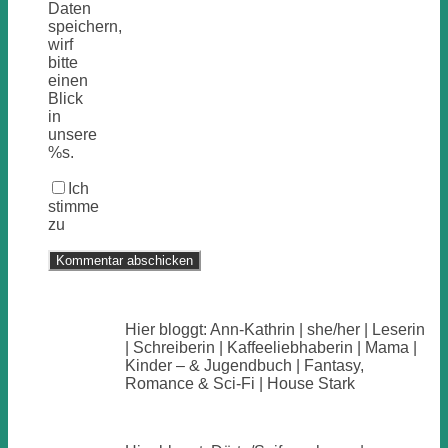
Daten
speichern,
wirf
bitte
einen
Blick
in
unsere
%s.
Ich
stimme
zu
Hier bloggt: Ann-Kathrin | she/her | Leserin
| Schreiberin | Kaffeeliebhaberin | Mama |
Kinder – & Jugendbuch | Fantasy,
Romance & Sci-Fi | House Stark