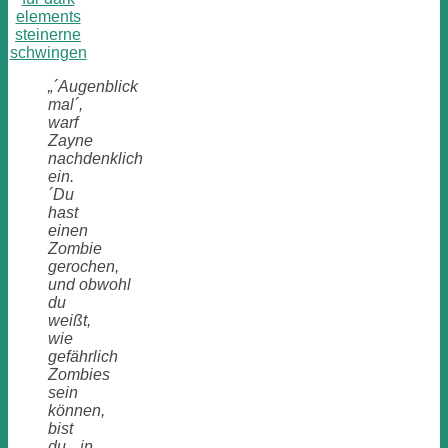
„´Augenblick
mal´,
warf
Zayne
nachdenklich
ein.
´Du
hast
einen
Zombie
gerochen,
und
obwohl
du
weißt,
wie
gefährlich
Zombies
sein
können,
bist
du in