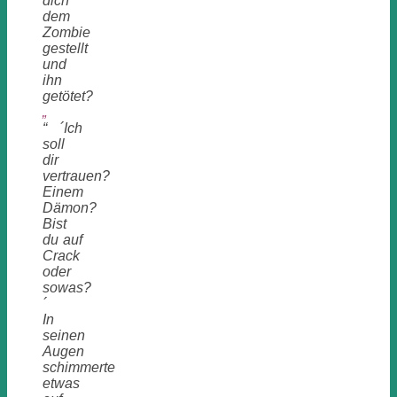
dich
dem
Zombie
gestellt
und
ihn
getötet?
„
“ ´Ich
soll
dir
vertrauen?
Einem
Dämon?
Bist
du auf
Crack
oder
sowas?
´
In
seinen
Augen
schimmerte
etwas