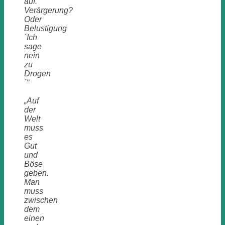
auf.
Verärgerung?
Oder
Belustigung
´Ich
sage
nein
zu
Drogen
´“
„
Auf
der
Welt
muss
es
Gut
und
Böse
geben.
Man
muss
zwischen
dem
einen