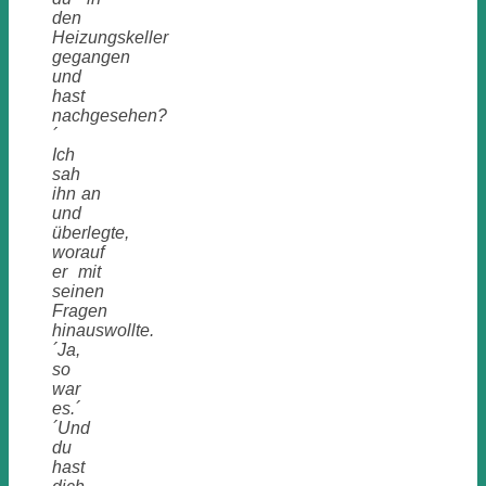
den
Heizungskeller
gegangen
und
hast
nachgesehen?
´
Ich
sah
ihn an
und
überlegte,
worauf
er mit
seinen
Fragen
hinauswollte.
´Ja,
so
war
es.´
´Und
du
hast